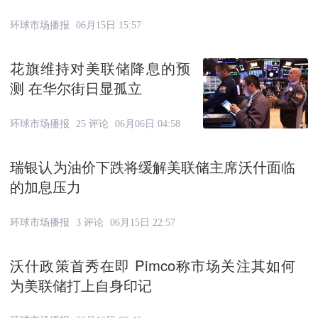
环球市场播报
06月15日 15:57
花旗维持对美联储降息的预
测 在华尔街日显孤立
环球市场播报
25 评论
06月06日 04:58
瑞银认为油价下跌将缓解美联储主席沃什面临
的加息压力
环球市场播报
3 评论
06月15日 22:57
沃什政策首秀在即 Pimco称市场关注其如何
为美联储打上自身印记