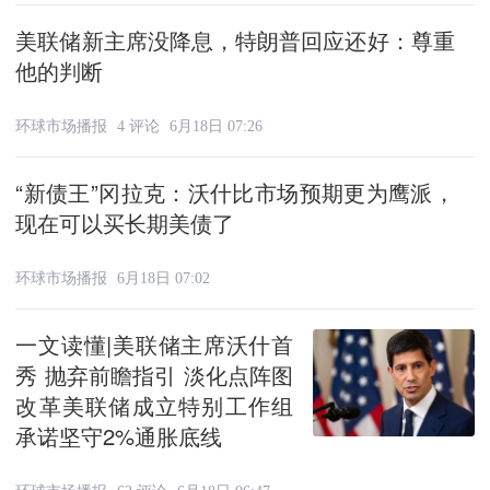
美联储新主席没降息，特朗普回应还好：尊重
他的判断
环球市场播报
4 评论
6月18日 07:26
“新债王”冈拉克：沃什比市场预期更为鹰派，
现在可以买长期美债了
环球市场播报
6月18日 07:02
一文读懂|美联储主席沃什首
秀 抛弃前瞻指引 淡化点阵图
改革美联储成立特别工作组
承诺坚守2%通胀底线