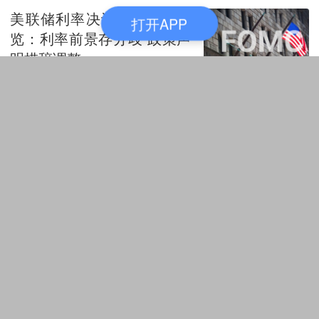
美联储利率决议关键要点一
打开APP
览：利率前景存分歧 政策声
明措辞调整
环球市场播报
7 评论
6月18日 02:19
美联储发布联邦公开市场委
员会（FOMC）声明 维持利
率不变
环球市场播报
1 评论
6月18日 02:03
美股早盘基本持平 市场静候美联储决议
环球市场播报
1 评论
6月17日 22:46