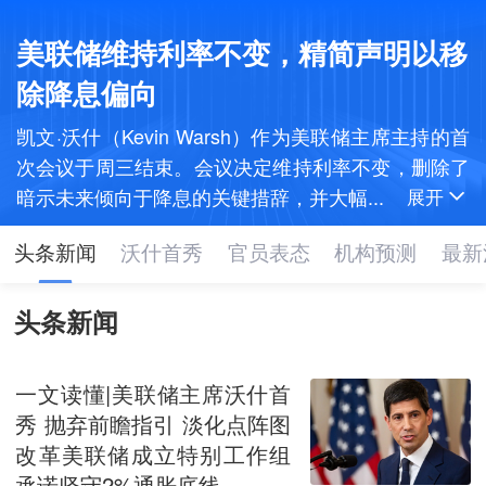
美联储维持利率不变，精简声明以移
除降息偏向
凯文·沃什（Kevin Warsh）作为美联储主席主持的首
次会议于周三结束。会议决定维持利率不变，删除了
暗示未来倾向于降息的关键措辞，并大幅...
展开
头条新闻
沃什首秀
官员表态
机构预测
最新
头条新闻
一文读懂|美联储主席沃什首
秀 抛弃前瞻指引 淡化点阵图
改革美联储成立特别工作组
承诺坚守2%通胀底线