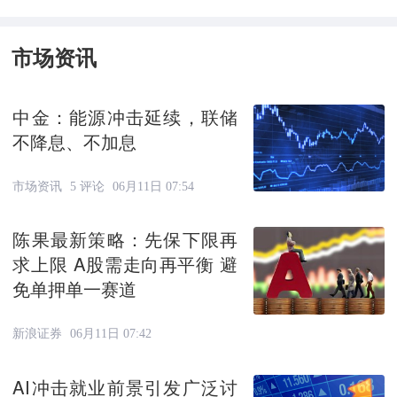
市场资讯
中金：能源冲击延续，联储
不降息、不加息
市场资讯
5 评论
06月11日 07:54
陈果最新策略：先保下限再
求上限 A股需走向再平衡 避
免单押单一赛道
新浪证券
06月11日 07:42
AI冲击就业前景引发广泛讨