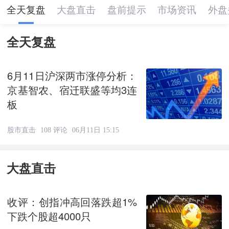
全天复盘
大盘直击
盘前提示
市场资讯
外盘
全天复盘
6月11日沪深两市涨停分析：
京基智农、宿迁联盛等均3连
板
股市直击
108 评论
06月11日 15:15
大盘直击
收评：创指冲高回落跌超1%
下跌个股超4000只