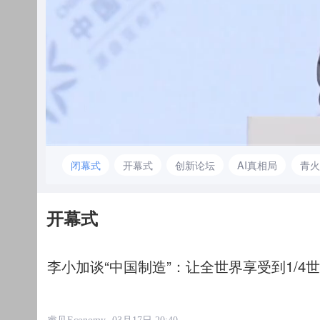
Loaded
:
0.69%
闭幕式
开幕式
创新论坛
AI真相局
青火
开幕式
李小加谈“中国制造”：让全世界享受到1/
睿见Economy
03月17日 20:40