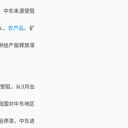
面，中东来源受阻
%，
农产品
、矿
供给产能释放滞
受阻。从3月出
为我国对中东地区
运停滞，中东进