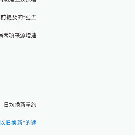
此前提及的“强五
按揭两项来源增速
日）日均换新量约
“以旧换新”的速