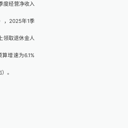
1季度经营净收入
，2025年1季
以上领取退休金人
算增速为6.1%
出）。