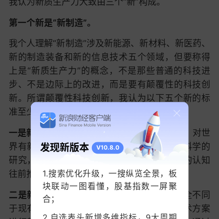
我认为新质生产力大致由三个“新”构成。
第一个新是“新制造”。
我个人理解“新制造”涉及新能源、新材料、新医药、
新的制造装备和新的信息技术五个领域，但要称得
上是“新质生产力”的概念，不是那些普通的科技进
步、不是边际上的改进，而是要有颠覆性的科技创
新。所谓颠覆性科技创新，我认为以下五个新的标
准至少要满足一个：
一是新的科学发现。
这是“0到1”、从无到有的，对世
发现新版本
界有新理解的重大发现。比如量子科学、脑科学的
V10.8.0
研究，可能会将人类对世界的认知、对自身的认知
往前推进一大步。
1.搜索优化升级，一搜纵览全景，板
块联动一图看懂，股基指数一屏聚
二是新的制造技术
。在原理、路径等方面完全不同
合；
于现有的技术路线，却能够对原有工艺、技术方案
2.自选表头新增多维指标，9大周期