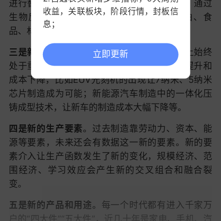
进行替代的制造技术，比如未来的生物制造，通过
收益，关联板块，阶段行情，封板信
生物反应器的方式制造人类需要的各种蛋白、食
息；
品、材料、能源等。
3.中证指数支持查看历史分时；
三是新的生产工具
。工具变革在人类发展史上始终
立即更新
处于重要地位，因为工具的革新带来了效率提升和
成本下降，比如EUV光刻机的出现让7纳米、5纳米
芯片制造成为可能；新能源汽车制造中的一体化压
铸成型技术，让新车的制造成本大幅下降等。
四是新的生产要素
。过去制造靠劳动力、资本、能
源等要素，未来还会有数据这一新的要素。新的要
素介入让生产函数发生了新的变化，规模经济、范
围经济、学习效应会产生新的交叉组合和融合裂
变。
五是新的产品和用途。
每一个时代都有进入千家万
户的“四大件”“五大件”，近几十年是家电、手机、汽