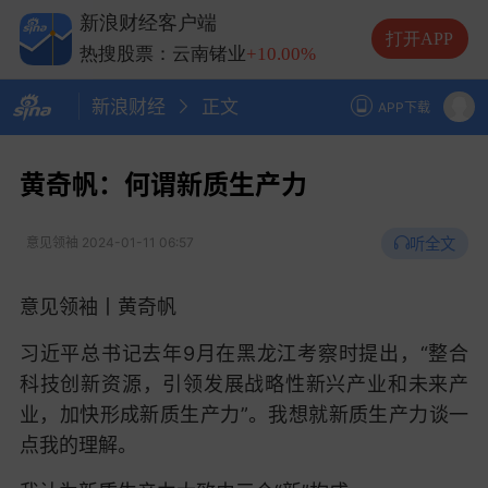
热搜股票：中际旭创
+0.77%
新浪财经客户端
热搜股票：长电科技
+10.00%
打开APP
热搜股票：云南锗业
+10.00%
热搜股票：长鑫科技
-4.31%
新浪财经
正文
APP下载
黄奇帆：何谓新质生产力
听全文
意见领袖
2024-01-11 06:57
意见领袖丨黄奇帆
习近平总书记去年9月在黑龙江考察时提出，“整合
科技创新资源，引领发展战略性新兴产业和未来产
业，加快形成新质生产力”。我想就新质生产力谈一
点我的理解。