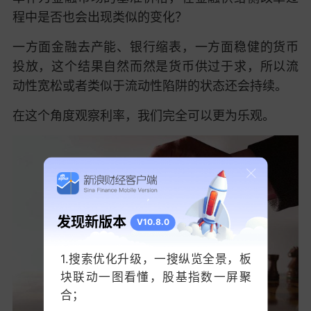
程中是否也会出现类似的变化？
一方面金融去产能、银行缩表，一方面稳健的货币
投放，这个结果自然而然是货币供过于求，所以流
动性宽松或者类似于流动性陷阱的状态还会持续。
在这个角度观察利率，我们完全可以更为乐观。
发现新版本
V10.8.0
1.搜索优化升级，一搜纵览全景，板
块联动一图看懂，股基指数一屏聚
合；