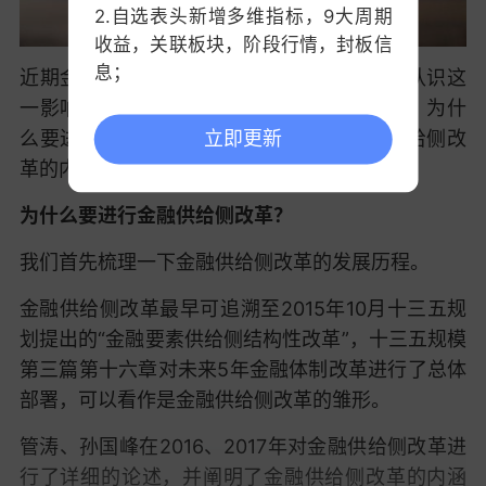
2.自选表头新增多维指标，9大周期
收益，关联板块，阶段行情，封板信
息；
近期金融供给侧改革加速推进，有必要全面认识这
一影响深远的改革。本文试图回答如下问题：为什
3.中证指数支持查看历史分时；
么要进行金融供给侧改革？如何理解金融供给侧改
立即更新
革的内涵？金融供给侧改革有何影响？
为什么要进行金融供给侧改革？
我们首先梳理一下金融供给侧改革的发展历程。
金融供给侧改革最早可追溯至2015年10月十三五规
划提出的“金融要素供给侧结构性改革”，十三五规模
第三篇第十六章对未来5年金融体制改革进行了总体
部署，可以看作是金融供给侧改革的雏形。
管涛、孙国峰在2016、2017年对金融供给侧改革进
行了详细的论述，并阐明了金融供给侧改革的内涵