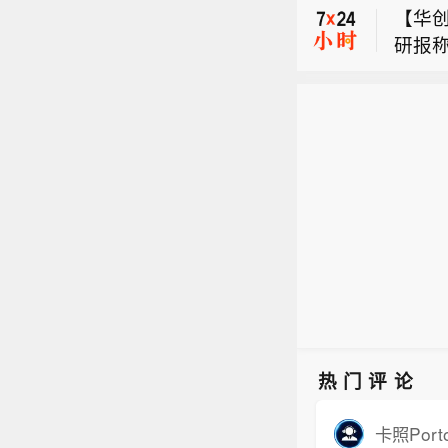
【华创
一轮
方将加
研报称
以往
量交
【广钢
复的
明总
案】8
盈利
方政
【韩
法律约
演进
命安
峰，预
氮设
为充
动者的
一轮
方将加
摄氏
以往
量交
表示，
明总
示，
方政
命安
动者的
摄氏
表示，
热门评论
示，
卡照Porto