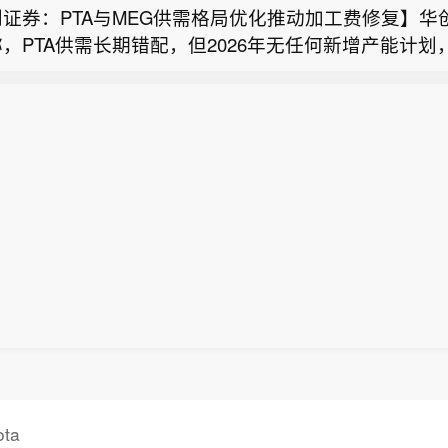
证券：PTA与MEG供需格局优化推动加工费修复】华
极端天气已造成二十余人死亡。“前所未有的极端高温连
速定制化“Super-N”解决方案在韩国半导体市场的落
，PTA供需长期错配，但2026年无任何新增产能计划
只出现在外国新闻报道中的热浪，如今已成为我们的现实
付。
气体将与AF E&C联合开发韩国半导体专用超高纯制
供给侧条件已经具备。MEG方面，供需格局由宽松转向
统周四在一场热浪应对工作会议上表示。李在明要求各
月6日，广钢气体与韩国大宗电子气体运营企业AF E&
修复需要更多时间。PTA供需格局有望从结构性平衡加
府调动全部人力物力，直至热浪有所缓解，重点强调保
国总统下令全力应对热浪】韩国热浪预计于周四在首尔
束力的长期战略合作协议。广钢气体自研的“Super-N
，加工费修复弹性较大。当前MEG价格和盈利承压，悲
全、加大对弱势群体的保护力度，同时严格落实高温时
报显示这座首都城市气温将升至 39 摄氏度（102 华
备已在中国半导体制造领域实现商业化应用。本次战略
分，价格弹性释放空间较大，相关标的价值被低估。
休息制度。预报气温将使首尔逼近其 2018 年 8 月创下的
极端天气已造成二十余人死亡。“前所未有的极端高温连
速定制化“Super-N”解决方案在韩国半导体市场的落
度历史最高纪录，那是韩国上一次遭遇历史性热浪。韩
只出现在外国新闻报道中的热浪，如今已成为我们的现实
付。
部分区域夜间气温几乎没有降至 30 摄氏度以下；媒
统周四在一场热浪应对工作会议上表示。李在明要求各
大批民众涌向溪流、百货商场以及其他有空调的场所避
府调动全部人力物力，直至热浪有所缓解，重点强调保
全、加大对弱势群体的保护力度，同时严格落实高温时
休息制度。预报气温将使首尔逼近其 2018 年 8 月创下的
度历史最高纪录，那是韩国上一次遭遇历史性热浪。韩
部分区域夜间气温几乎没有降至 30 摄氏度以下；媒
大批民众涌向溪流、百货商场以及其他有空调的场所避
ta