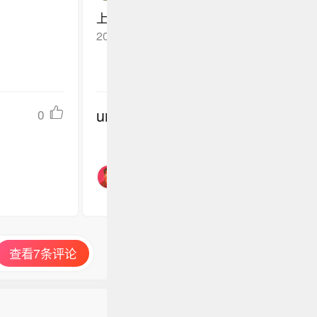
上市就搞这么一出，股东的权益怕是连个
2026-06-10
广西
回复TA
undefined
0
查看7条评论