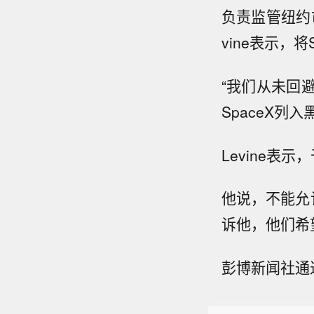
负责监管纽约
vine表示，
“我们从未回
SpaceX列
Levine表
他说，不能允
诉他，他们希
【广钢
彭博新闻社通
案】8
【韩
法律约
峰，预
氮设