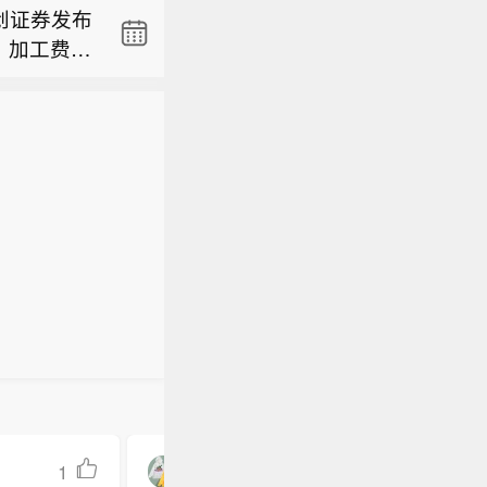
创证券发布
日肆虐。
地应用与批
，加工费修
，” 李在
氮解决方
再平衡，
部委及地
C签署具有
速向紧平衡
障民众生
达到顶
”超高纯制
观预期较
段户外劳
氏度）。这
合作，双
 39.6
日肆虐。
地应用与批
国气象厅
，” 李在
体画面显
部委及地
暑。
障民众生
段户外劳
 39.6
国气象厅
体画面显
暑。
1
风华绝代ginger