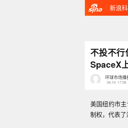
新浪科
不投不行
Space
环球市场播
06.10
17:38
美国纽约市主计
制权，代表了