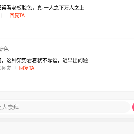
都得看老板脸色，真·一人之下万人之上
川
回复TA
糖色
司，这种架势看着就不靠谱，迟早出问题
浪网友
回复TA
让人崇拜