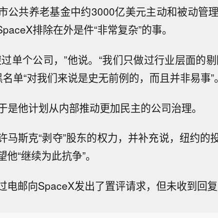
市公共养老基金中约3000亿美元主动和被动管理
将SpaceX排除在外是件“非常复杂”的事。
避过单个公司，”他说。“我们只做过行业层面的剔
入黑名单“对我们来说是史无前例的，而且并非易事”
示，于是他计划从内部推动更加民主的公司治理。
许马斯克“剥夺”股东的权力，并补充说，纽约的
望他“继续为此抗争”。
气体将与AF E&C联合开发韩国半导体专用超高纯制
过电邮向SpaceX发出了置评请求，但未收到回
月6日，广钢气体与韩国大宗电子气体运营企业AF E&
国总统下令全力应对热浪】韩国热浪预计于周四在首尔
束力的长期战略合作协议。广钢气体自研的“Super-N
报显示这座首都城市气温将升至 39 摄氏度（102 华
备已在中国半导体制造领域实现商业化应用。本次战略