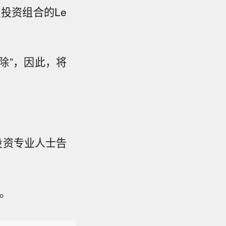
投资组合的Le
除”，因此，将
。
投资专业人士告
氮解决方
复。
C签署具有
达到顶
”超高纯制
氏度）。这
合作，双