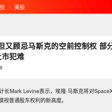
技
美股
但又顾忌马斯克的空前控制权 部
X上市犯难
报
长Mark Levine表示，埃隆·马斯克将对Spac
漠视普通股东权利的新高度。