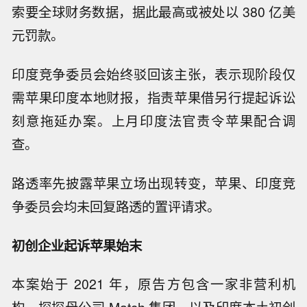
索要全球财务数据，据此最高或被处以 380 亿美
元罚款。
印度竞争委员会始终驳回该主张，表示现阶段仅
需苹果印度本地财报，指责苹果借另行提起诉讼
刻意拖延办案。上月印度法官责令苹果配合调
查。
路透率先披露苹果立场出现转变，苹果、印度竞
争委员会均未回复路透的置评请求。
初创企业起诉苹果始末
本案始于 2021 年，原告方包含一家非营利机