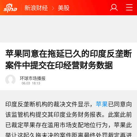
新浪财经
美股
苹果同意在拖延已久的印度反垄断
案件中提交在印经营财务数据
环球市场播报
06.03
18:13
印度反垄断机构的裁决文件显示，
苹果
已同意向
该监管机构提交其印度业务财务报表。此案此前
已裁定苹果存在滥用市场支配地位行为，苹果此
举让这起久拖未决的案件距离最终处罚裁定再进