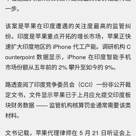
一步。
该案是苹果在印度遭遇的关注度最高的监管纠
纷。印度是苹果重点开拓的增长市场，苹果正快
速扩大印度地区的 iPhone 代工产能。调研机构 C
ounterpoint 数据显示，iPhone 在印度智能手机
市场份额从五年前的 2% 攀升至如今的 9%。
路透查阅了印度竞争委员会（CCI）一份非公开裁
定文书，文件显示苹果已于上月应允提交印度板
块财务数据 —— 监管机构核算罚金通常需要该类
材料。
文书记载，苹果代理律师在 5 月 21 日听证会上