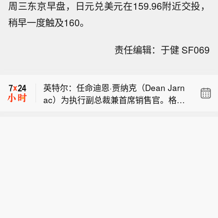
周三东京早盘，日元兑美元在159.96附近交投，
稍早一度触及160。
美国财政部：财政部制裁为伊朗伊斯兰
责任编辑：于健 SF069
革命卫队提供资金、助长非法金融活动
据Axios记者：某斡旋国一名外交官向我
的加密货币交易所。
透露，伊朗谈判代表正等待伊朗最高国
英特尔：任命迪恩·贾纳克（Dean Jarn
家安全委员会就伊朗与阿曼、美国达成
ac）为执行副总裁兼首席销售官。格雷
的协议作出最终批准。该外交官称：“我
美国财政部：财政部制裁为伊朗伊斯兰
格·恩斯特（Greg Ernst）将在任职27年
们预计很快就能拿到这项批准。”
革命卫队提供资金、助长非法金融活动
后离开英特尔。
据Axios记者：某斡旋国一名外交官向我
的加密货币交易所。
透露，伊朗谈判代表正等待伊朗最高国
家安全委员会就伊朗与阿曼、美国达成
的协议作出最终批准。该外交官称：“我
们预计很快就能拿到这项批准。”