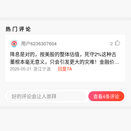
热门评论
2
用户6236307604
降息是对的，按美股的整体估值，死守2%这种古
董根本毫无意义，只会引发更大的灾难！金融价值
与商品价值不对等，才是美债爆炸的根本原因！
2026-05-21
浙江宁波
回复TA
好的评论会让人崇拜
查看4条评论