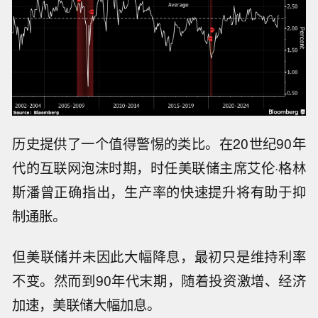
历史提供了一个值得警惕的类比。在20世纪90年
代的互联网泡沫时期，时任美联储主席艾伦·格林
斯潘曾正确指出，生产率的快速提升将有助于抑
制通胀。
但美联储并未因此大幅降息，最初只是维持利率
不变。然而到90年代末期，随着投资激增、经济
加速，美联储大幅加息。