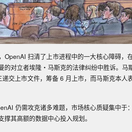
，OpenAI 扫清了上市进程中的一大核心障碍，
曼的对立者埃隆・马斯克的法律纠纷中胜诉。马斯克
三递交上市文件，筹备 6 月上市，而马斯克本人
penAI 仍需攻克诸多难题，市场核心质疑集中于
支撑其高额的数据中心投入规划。