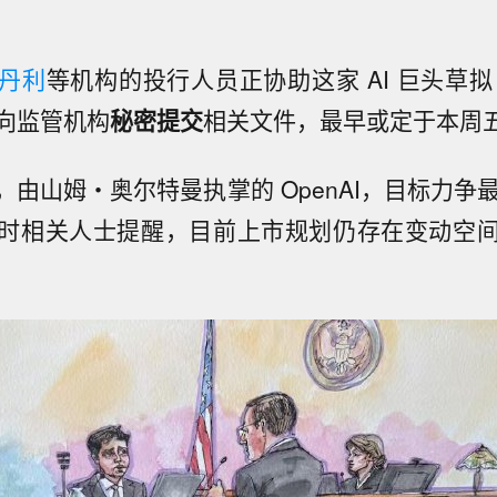
丹利
等机构的投行人员正协助这家 AI 巨头草拟 
向监管机构
秘密提交
相关文件，最早或定于本周
由山姆・奥尔特曼执掌的 OpenAI，目标力争最
时相关人士提醒，目前上市规划仍存在变动空