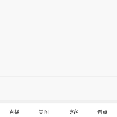
直播
美图
博客
看点