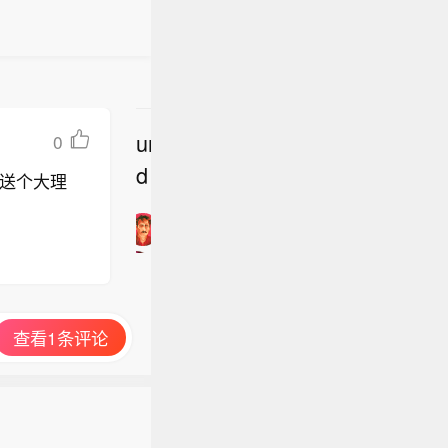
undefine
0
立
d
送个大理
即
加
入
讨
论
查看1条评论