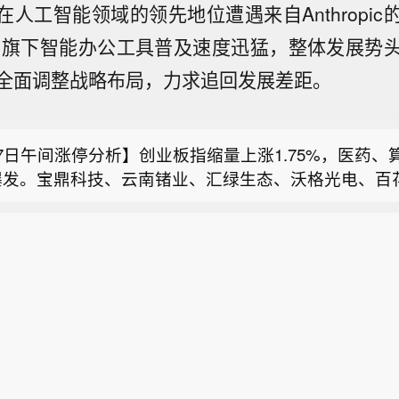
AI 在人工智能领域的领先地位遭遇来自Anthropi
opic旗下智能办公工具普及速度迅猛，整体发展
兴机场临空经济区中欧班列服务中心正式启用】今天（
I 正全面调整战略布局，力求追回发展差距。
场临空经济区中欧班列服务中心正式启用，北京与河北
兰官员称，俄罗斯无人机袭击了乌克兰东部的农业仓库
区与中欧班列集结中心业务贯通，打造出一条空陆多式
7日午间涨停分析】创业板指缩量上涨1.75%，医药、
爆发。宝鼎科技、云南锗业、汇绿生态、沃格光电、百
兴机场临空经济区中欧班列服务中心正式启用】今天（
一图看懂>>
场临空经济区中欧班列服务中心正式启用，北京与河北
兰官员称，俄罗斯无人机袭击了乌克兰东部的农业仓库
区与中欧班列集结中心业务贯通，打造出一条空陆多式