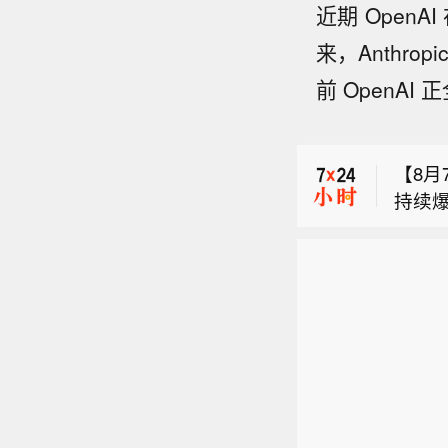
近期 Open
来，Anthr
【大
前 OpenA
兴机
乌克
经济
道。
【8月
持续
【大
连板，
兴机
乌克
经济
道。