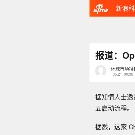
新浪科
报道：Op
环球市场播
05.21
00:36
据知情人士透
五启动流程。
据悉，这家 C