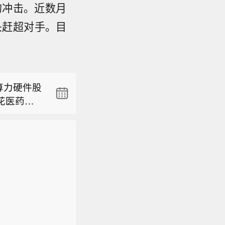
c的冲击。近数月
势头赶超对手。目
7日），大
实现临空
。
联运新通
算力硬件股
花医药均4
7日），大
实现临空
。
联运新通