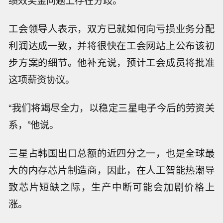
绩效奖金问题上存在分歧。
工会领导人表示，双方已就如何向亏损业务分配
利润达成一致，并将很快在工会网站上公布该初
步方案的细节。他补充说，预计工会成员将批准
这项薪资协议。
“我们将竭尽全力，以稳定三星电子今后的劳资关
系，”他说。
三星占韩国出口总额的近四分之一，也是全球最
大的内存芯片制造商，因此，在人工智能热潮导
致芯片短缺之际，生产中断可能会加剧价格上
美国五角大楼：美方正在制定一项计
涨。
划，保障船舶可安全通行霍尔木兹海
据猫眼专业版数据，电影《蜘蛛侠：崭
峡，方案包含要求伊朗承诺不开火。