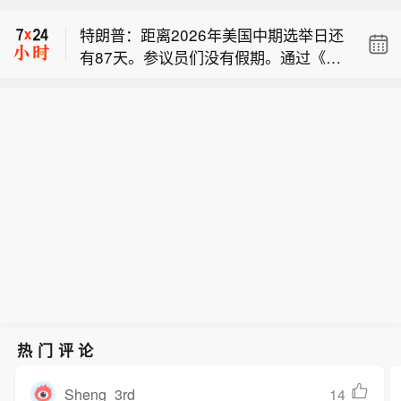
新之日》上映11天， 总票房破12亿。
特朗普：距离2026年美国中期选举日还
有87天。参议员们没有假期。通过《拯
美国五角大楼：美方正在制定一项计
救法案》（SAVE Act）。没有借口。
划，保障船舶可安全通行霍尔木兹海
据猫眼专业版数据，电影《蜘蛛侠：崭
峡，方案包含要求伊朗承诺不开火。
新之日》上映11天， 总票房破12亿。
热门评论
Sheng_3rd
14