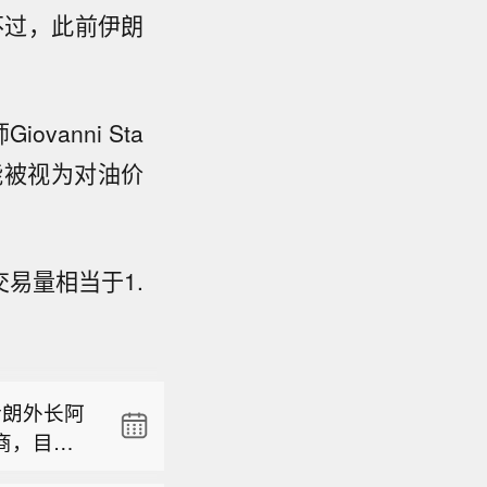
不过，此前伊朗
anni Sta
能被视为对油价
易量相当于1.
境。
伊朗外长阿
商，目前
境。
议，也不