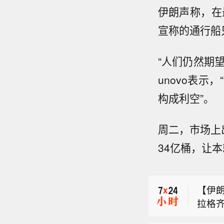
伊朗声称，在
宣称的通行船
“人们仍然期望
unovo表
构成利空”。
周二，市场上
伊朗
34亿桶，让
也门
【伊
拉格
伊朗
已进