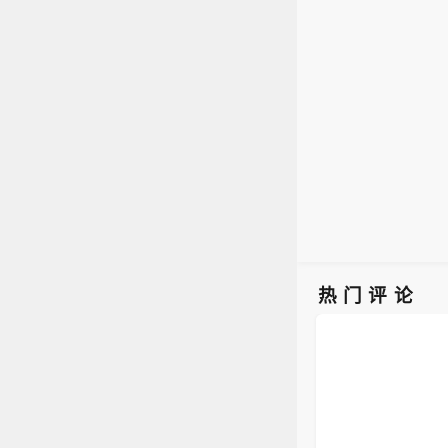
意味
也门
阿拉
开展
热门评论