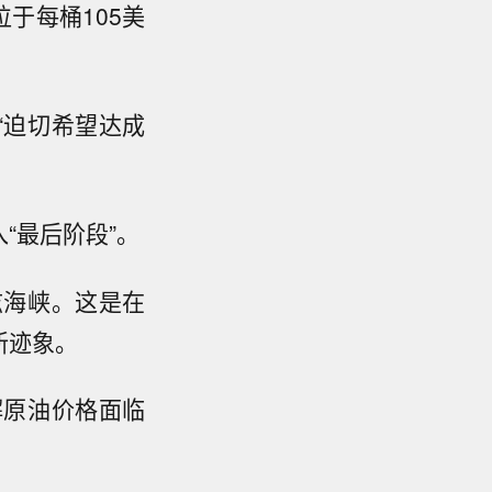
位于每桶105美
“迫切希望达成
“最后阶段”。
兹海峡。这是在
新迹象。
解原油价格面临