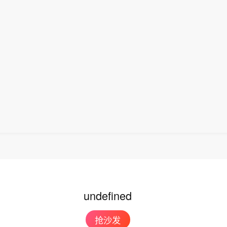
着霍尔木兹海峡重新开放，海峡重新开放仍需满足一系
政府：胡塞武装袭击政府军控制下的摩卡港。
格齐称，目前，双方讨论以新航道取代原有航道，相关
技术工作。（央视新闻）
undefined
抢沙发