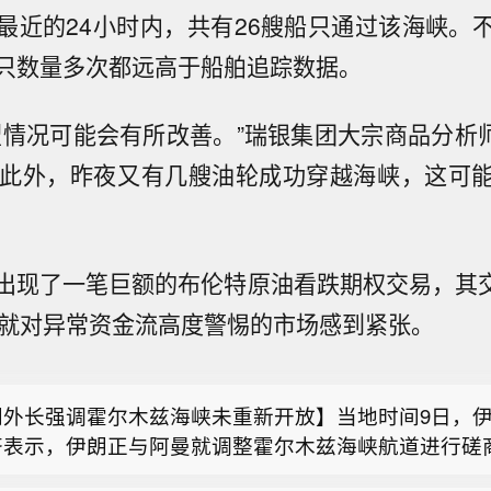
最近的24小时内，共有26艘船只通过该海峡。
只数量多次都远高于船舶追踪数据。
情况可能会有所改善。”瑞银集团大宗商品分析师Giov
示，“此外，昨夜又有几艘油轮成功穿越海峡，这可
出现了一笔巨额的布伦特原油看跌期权交易，其交
外长阿拉格齐：谈判代表正努力创造一个良好的谈判环
本就对异常资金流高度警惕的市场感到紧张。
政府：胡塞武装袭击政府军控制下的摩卡港。
朗外长强调霍尔木兹海峡未重新开放】当地时间9日，
齐表示，伊朗正与阿曼就调整霍尔木兹海峡航道进行磋
外长阿拉格齐：谈判代表正努力创造一个良好的谈判环
入最后阶段。他同时强调，即使双方就航道调整达成协