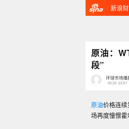
新浪财
原油：W
段”
环球市场播
05.20
23:57
原油
价格连续
场再度憧憬霍