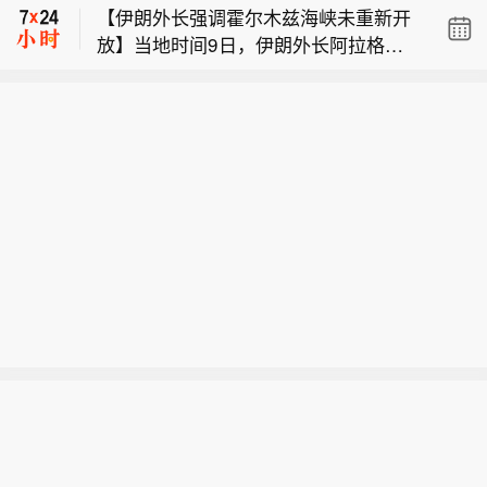
【伊朗外长强调霍尔木兹海峡未重新开
放】当地时间9日，伊朗外长阿拉格齐
伊朗外长阿拉格齐：谈判代表正努力创
表示，伊朗正与阿曼就调整霍尔木兹海
造一个良好的谈判环境。
峡航道进行磋商，目前已进入最后阶
也门政府：胡塞武装袭击政府军控制下
段。他同时强调，即使双方就航道调整
的摩卡港。
达成协议，也不意味着霍尔木兹海峡重
新开放，海峡重新开放仍需满足一系列
条件。阿拉格齐称，目前，双方讨论以
新航道取代原有航道，相关专家正在开
展技术工作。（央视新闻）