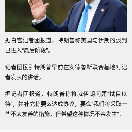
据白宫记者团报道，特朗普称美国与伊朗的谈判
已进入“最后阶段”。
记者团援引特朗普早前在安德鲁斯联合基地对记
者发表的讲话。
据记者团报道，特朗普称将就伊朗问题“拭目以
待”，并补充称要么达成协议，要么“我们将采取一
伊朗外长阿拉格齐：谈判代表正努力创
些不太友善的措施，但希望这种情况不会发生”。
造一个良好的谈判环境。
也门政府：胡塞武装袭击政府军控制下
的摩卡港。