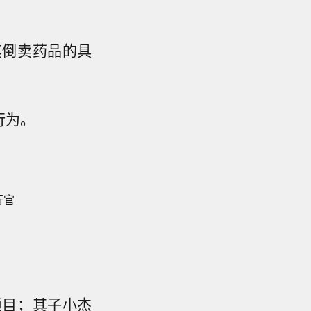
。
其倒卖药品的具
行为。
行官
项目；其子小杰