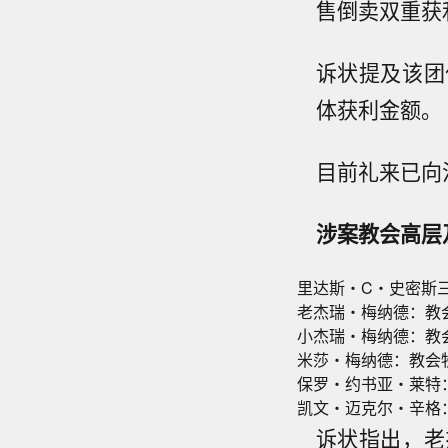
售倒卖双重获
诉状提及该团
体获利金额。
目前礼来已向
涉案教会高层
里达斯・C・史密斯
老杰瑞・梅纳德：教
小杰瑞・梅纳德：教
米莎・梅纳德：教会
保罗・约书亚・莱特
凯文・迈克尔・辛格
诉状指出，老