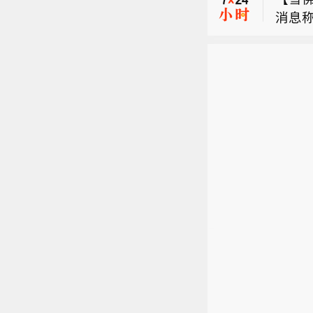
台风
消息
职。
福州至
【国铁
会继
车票的
风“白
机遇
App
【国
杭深
障。
个人
应急
资期限
公司
台风
面并没
职。
福州至
车票的
App