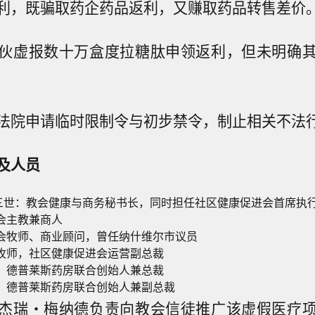
利，既骗取药企药品返利，又赚取药品转售差价
伙虚报数十万盒度拉糖肽申领返利，但未明确
法院申请临时限制令与初步禁令，制止相关不法
及人员
三世：教会健康与商务秘书长，同时担任社区健康促进会首席执
会主教兼商人
会牧师、商业顾问，曾任纳什维尔市议员
牧师，社区健康促进会运营副总裁
：德普莱斯药房联合创始人兼总裁
：德普莱斯药房联合创始人兼副总裁
杰瑞・梅纳德负责向教会信徒推广该虚假医疗