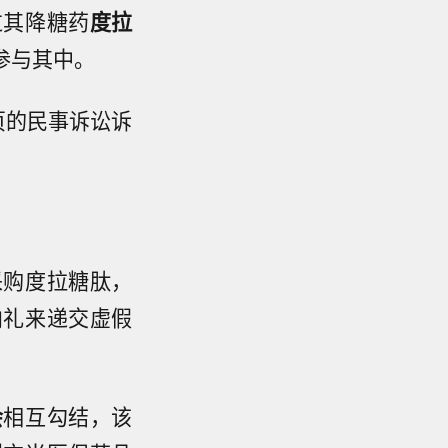
过其降糖药
度拉
参与其中。
页的民事诉讼诉
采购度拉糖肽，
向礼来递交虚假
会
相互勾结，该