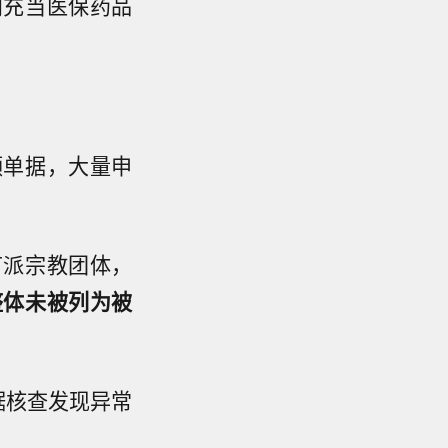
则充当医保药品
领单据，大量申
节派宗教团体，
整体未被列为被
据核查发现异常