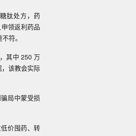
糖肽处方，药
且申领返利药品
重不符。
其中 250 万
据，该教会实际
利骗局中蒙受损
过低价囤药、转