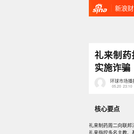
新浪财
礼来制药
实施诈骗
环球市场播
05.20
23:10
核心要点
礼来
制药周二向联邦
礼来指控多名主教、