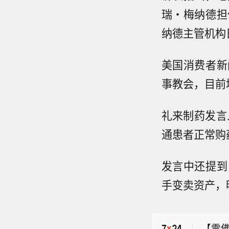
瑞・梅纳德担
纳德主管机构
美国消费者新
事教会，目前
礼来制药发言
通患者正常购
发言中还提到
【国铁
手变卖资产，
风“白
【国
杭深
个人
应急
【雪
公司