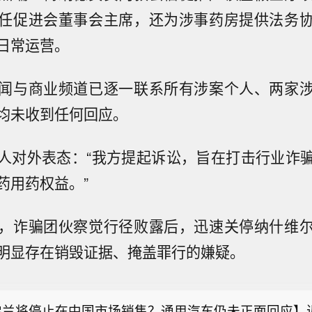
任促进会董事会主席，还为涉事药房提供法务
日常运营。
闻与商业频道已逐一联系所有涉案个人、两家
均未收到任何回应。
人对外表态：“我方提起诉讼，旨在打击行业诈
药用药权益。”
，诈骗团伙察觉行径败露后，迅速关停纳什维
南昌局启动四级应急响应 全力应对台风“白海豚”】为
明显存在销毁证据、掩盖罪行的嫌疑。
海豚”登陆，国铁南昌局今天（8日）10时起，在管内
融基金总经理变更】根据国融基金8月8日公告，总经理
铁路福鼎至福州南区段及相关支线、联络线启动防洪防
原因离任，总经理职位暂由张圆辉代任。根据国融基金
响应，运用卫星云图、雷达图等技术手段，实时掌握降
佛兰将停止在中国市场销售？通用汽车仍未正面回应】
董事会选举韩光华拟任公司总经理，待韩光华完成相关