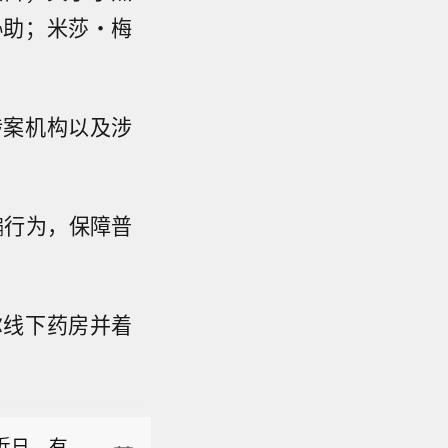
协助；米莎・梅
涉案机构以及涉
骗行为，保障普
尔线下药房并着
全力应对台
衢宁铁路、
毛灵俊因
台风四级
安排，该
雨趋势和
近日，有
程序后履