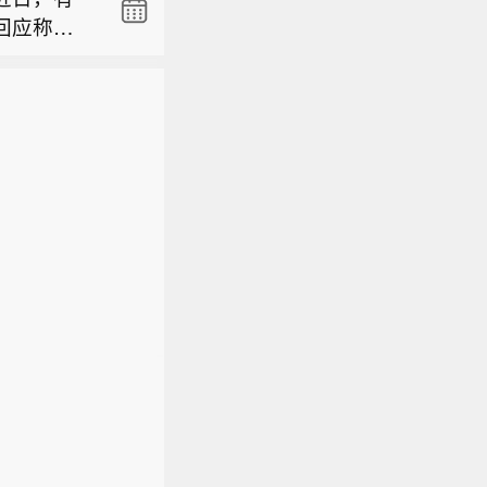
计划停运
回应称，
买停运列车
全力应对台
海外市场
06网站、
衢宁铁路、
后服务保
毛灵俊因
台风四级
汽通用合
安排，该
雨趋势和
通用汽车方
程序后履
计划停运
买停运列车
06网站、