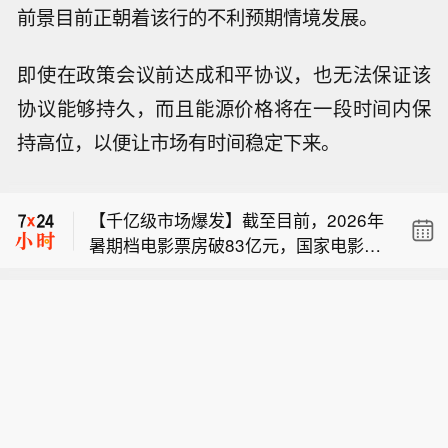
前景目前正朝着该行的不利预期情境发展。
即使在政策会议前达成和平协议，也无法保证该
协议能够持久，而且能源价格将在一段时间内保
【今日特朗普要闻】 1、特朗普称：“不
持高位，以便让市场有时间稳定下来。
要再搞虚假的伊朗协议。拿下哈格岛，
【伊朗总统说必须摆脱非战非和局面】
夺取石油，彻底结束战事！” 2、美国官
当地时间8月8日，伊朗总统佩泽希齐扬
员表示，尽管参谋长联席会议主席就弹
【千亿级市场爆发】截至目前，2026年
在德黑兰举行的新闻发布会上表示，针
药问题发出警告，特朗普仍决意发动战
暑期档电影票房破83亿元，国家电影局
对美国的违约情况，应该成立一个专门
争，并预期战事会迅速结束。 3、消息
【今日特朗普要闻】 1、特朗普称：“不
数据显示，每1元票房能带动15.77元相
团队来处理违约问题，而不是诉诸武
称，三位知情人士透露，过去几周，美
要再搞虚假的伊朗协议。拿下哈格岛，
关产业产值。据测算今年以来电影全产
力。他指出，与其干坐着空想，不如仔
军参谋长联席会议主席丹·凯恩私下向特
【伊朗总统说必须摆脱非战非和局面】
夺取石油，彻底结束战事！” 2、美国官
业链产值已超过3700亿元。（央视新
细观察细节，考虑如何解决问题。佩泽
朗普的其他高级顾问明确表示，美国需
当地时间8月8日，伊朗总统佩泽希齐扬
员表示，尽管参谋长联席会议主席就弹
闻）
希齐扬强调，伊朗当前与阿曼关于霍尔
要找到一条摆脱伊朗战事的途径，因为
在德黑兰举行的新闻发布会上表示，针
药问题发出警告，特朗普仍决意发动战
木兹海峡通航管理的谈判就是要找到解
摆在桌面上的军事选项可能会适得其
对美国的违约情况，应该成立一个专门
争，并预期战事会迅速结束。 3、消息
决方案，摆脱目前这种“非战非和”的局
反，而且仅靠空中力量不太可能实现特
团队来处理违约问题，而不是诉诸武
称，三位知情人士透露，过去几周，美
面。（CCTV国际时讯）
朗普的目标。 4、特朗普政府正加大力
力。他指出，与其干坐着空想，不如仔
军参谋长联席会议主席丹·凯恩私下向特