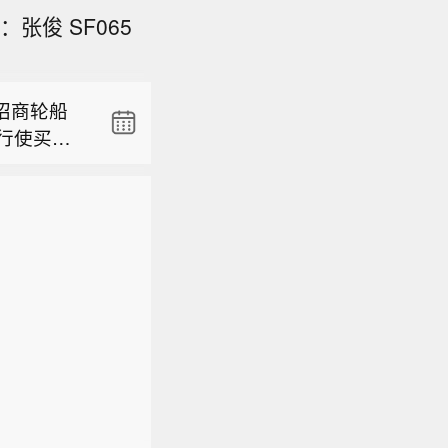
张俊 SF065
将沦为浪
招商轮船
港行使买方
41万元】
ezmax
26年8月
进度分批支
将沦为浪
万股，占总
大资产重
股本31.
备案。船
招商轮船
.41万
港行使买方
人合计持股
ezmax
履行现阶段
进度分批支
大资产重
备案。船