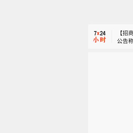
俄罗
人。
【招商
公告称
【万孚
选择权
万孚生
级）。
俄罗
4日至
付进度
人。
股本1
组，
【招商
5%。
舶交
公告称
元。增
选择权
比例升
级）。
信息
付进度
组，
舶交