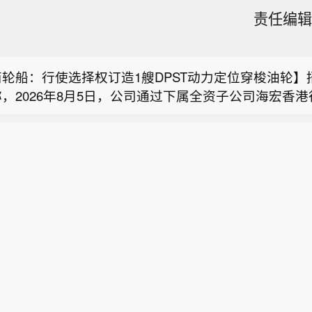
责任编辑：
斯梅德韦杰夫表示：日本是美国的附庸，终有一日，它
轮船：行使选择权订造1艘DPST动力定位穿梭油轮】
，2026年8月5日，公司通过下属全资子公司海宏香
生物：控股股东王继华增持115.6万股 累计增持2004.
，向大连造船订造1艘DPST（动力定位穿梭油轮）（Su
物公告称，控股股东、实际控制人、董事长王继华于20
2艘船舶价格总额合计约17.90亿元，买方将根据造船
斯梅德韦杰夫表示：日本是美国的附庸，终有一日，它
8日6日增持公司股份。增持前，王继华持有4959.47
款，交船期为2028年。本次交易不构成关联交易和重
0.59%；王继华及其一致行动人合计持有1.47亿股，占总
未达股东会审议标准，境外投资事项尚需国家相关部门
轮船：行使选择权订造1艘DPST动力定位穿梭油轮】
本次增持115.6万股，占总股本0.2470%，累计增持2004
付营运后，将增厚公司稳定盈利来源。
，2026年8月5日，公司通过下属全资子公司海宏香
持后，王继华持股比例升至10.84%，其与一致行动
，向大连造船订造1艘DPST（动力定位穿梭油轮）（Su
至31.74%。本次增持属免于发出要约情形，公司已
2艘船舶价格总额合计约17.90亿元，买方将根据造船
披露义务。
款，交船期为2028年。本次交易不构成关联交易和重
未达股东会审议标准，境外投资事项尚需国家相关部门
付营运后，将增厚公司稳定盈利来源。