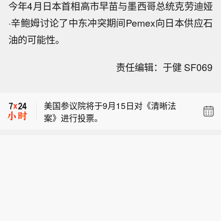
今年4月日本首相高市早苗与墨西哥总统克劳迪娅
·辛鲍姆讨论了中东冲突期间Pemex向日本供应石
油的可能性。
责任编辑：于健 SF069
【IMF驻华首席代表：中国服务消费增
长强劲，且“后劲十足”】国际货币基金
美国参议院将于9月15日对《清晰法
组织(IMF)驻华首席代表马歇尔·米尔斯
案》进行投票。
近日称，中国服务消费一直在强劲增
纽约原油暗盘突破77美元，日内涨超0.
长，IMF相信该领域仍有相当大的扩展
5%。
空间，这也是随着经济体收入水平提高
【IMF驻华首席代表：中国服务消费增
而出现的一种预期趋势。米尔斯表示，I
长强劲，且“后劲十足”】国际货币基金
MF乐见中国政府将政策重点放在扩大内
美国参议院将于9月15日对《清晰法
组织(IMF)驻华首席代表马歇尔·米尔斯
需上，尤其是消费和服务消费。米尔斯
案》进行投票。
近日称，中国服务消费一直在强劲增
认为，从经济总量看，中国服务业规模
长，IMF相信该领域仍有相当大的扩展
占比及服务消费水平增长潜力可观。未
空间，这也是随着经济体收入水平提高
来，应加快推进已出台的服务业支持措