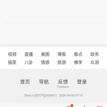
产业转型升级之路（感言） 14、市场监
管总局 进一步完善经营者集中委托审查
制度 15、7月中国物流业景气指数为50.
4% 总体保持扩张 16、AI客服承诺不实
怎么办（有问有答） 17、上半年国开行
发放农业贷款同比增长111% 18、雄安
新区完善知识产权多元协同保护机制 1
9、市场监管总局公布食品安全监督抽
检情况 上半年总体不合格率为2.22% 已
视频
直播
美图
博客
看点
政务
针对不合格食品及时开展核查处置。
搞笑
八卦
情感
旅游
佛学
众测
首页
导航
反馈
登录
Sina.cn(京ICP证000007)
2026-08-06 07:15
0