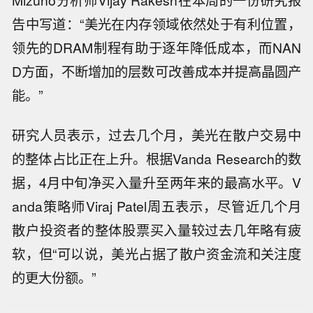
Mizuho分析师Vijay Rakesh在本周的一份研究报
告中写道：“美光在内存领域依然处于有利位置，
领先的DRAM制程有助于逐年降低成本，而NAN
D方面，不断增加的层数可改善成本并提高晶圆产
能。”
研究人员表示，过去几个月，美光在散户交易中
的整体占比正在上升。根据Vanda Research的数
据，4月中旬净买入量升至两年来的最高水平。V
anda策略师Viraj Patel周五表示，尽管近几个月
散户投资者的整体股票买入量较过去几年略有疲
软，但“可以说，美光占据了散户资金流和关注度
【也门胡塞武装称袭击沙特阿美公司炼
的更大份额。”
油厂】萨那消息：也门胡塞武装9日
世卫组织干事谭德塞发言：上周五，世
称，该组织使用无人机对位于沙特阿拉