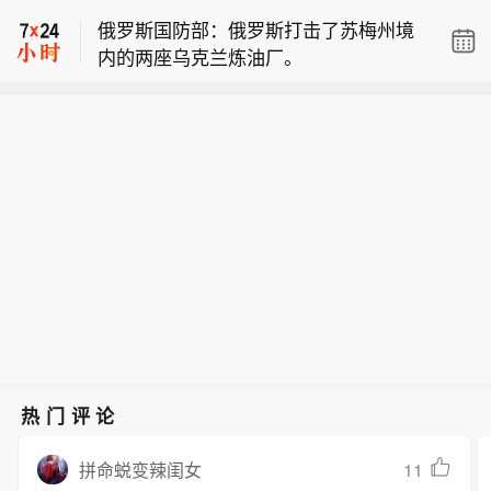
界卫生组织位于乌克兰第聂伯罗的人道
伯吉赞的沙特阿美公司炼油厂发动了“精
俄罗斯国防部：俄罗斯打击了苏梅州境
主义仓库遭击中被毁；目前尚无人员伤
准打击”。 胡塞武装发言人叶海亚·萨雷
内的两座乌克兰炼油厂。
亡报告。
亚在声明中说，此次打击是为了回应不
【也门胡塞武装称袭击沙特阿美公司炼
久前沙特无人机侵犯也门领空的行为。
油厂】萨那消息：也门胡塞武装9日
沙特阿拉伯能源部9日早些时候在社交
世卫组织干事谭德塞发言：上周五，世
称，该组织使用无人机对位于沙特阿拉
媒体上说，位于吉赞的沙特阿美公司炼
界卫生组织位于乌克兰第聂伯罗的人道
伯吉赞的沙特阿美公司炼油厂发动了“精
油厂的一处设施当天凌晨发生火灾。该
主义仓库遭击中被毁；目前尚无人员伤
准打击”。 胡塞武装发言人叶海亚·萨雷
公司工业安全消防队已将火灾扑灭，事
亡报告。
亚在声明中说，此次打击是为了回应不
故未造成人员伤亡。(新华社)
久前沙特无人机侵犯也门领空的行为。
沙特阿拉伯能源部9日早些时候在社交
媒体上说，位于吉赞的沙特阿美公司炼
油厂的一处设施当天凌晨发生火灾。该
公司工业安全消防队已将火灾扑灭，事
故未造成人员伤亡。(新华社)
热门评论
11
拼命蜕变辣闺女