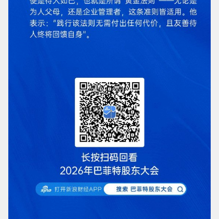
伊朗外长阿拉格齐：我们正与阿曼就霍
尔木兹海峡新航道的划定进行谈判，目
【伊朗外长强调霍尔木兹海峡未重新开
前正处于最后阶段。旧航线将被新航线
放】当地时间9日，伊朗外长阿拉格齐
取代。相关专家正在对各条航线开展工