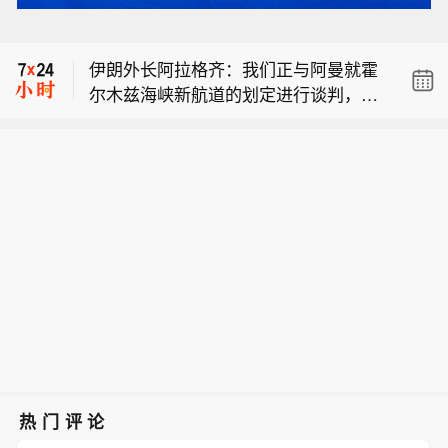
伊朗外长阿拉格齐：谈判代表正努力创
表示，伊朗正与阿曼就调整霍尔木兹海
作。当然，这并不意味着霍尔木兹海峡
造一个良好的谈判环境。
峡航道进行磋商，目前已进入最后阶
将被打开。这一协议有可能达成，但海
伊朗外长阿拉格齐：我们正与阿曼就霍
段。他同时强调，即使双方就航道调整
峡是否开放仍然取决于多个条件。
尔木兹海峡新航道的划定进行谈判，目
达成协议，也不意味着霍尔木兹海峡重
【伊朗外长强调霍尔木兹海峡未重新开
前正处于最后阶段。旧航线将被新航线
新开放，海峡重新开放仍需满足一系列
放】当地时间9日，伊朗外长阿拉格齐
取代。相关专家正在对各条航线开展工
条件。阿拉格齐称，目前，双方讨论以
表示，伊朗正与阿曼就调整霍尔木兹海
作。当然，这并不意味着霍尔木兹海峡
新航道取代原有航道，相关专家正在开
峡航道进行磋商，目前已进入最后阶
将被打开。这一协议有可能达成，但海
展技术工作。（央视新闻）
段。他同时强调，即使双方就航道调整
峡是否开放仍然取决于多个条件。
达成协议，也不意味着霍尔木兹海峡重
新开放，海峡重新开放仍需满足一系列
条件。阿拉格齐称，目前，双方讨论以
新航道取代原有航道，相关专家正在开
展技术工作。（央视新闻）
热门评论