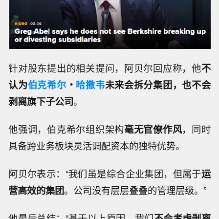
针对股东提出的相关提问，阿贝尔回应称，他
不
认为
伯克希尔
・
哈撒韦
未来会拆分集团，也不会
剥离旗下子公司
。
他强调，伯克希尔组织架构
毫无官僚作风
，同时
具备跨业务板块灵活调配资本的独特优势。
阿贝尔表示：“我们虽是综合企业集团，但属于
运
营高效的集团
。公司没有层层叠叠的管理层级。”
他最后总结：“基于以上原因，我们
不会考虑剥离