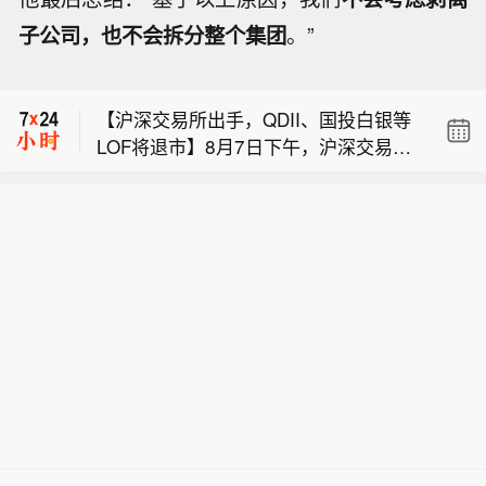
【上海发布暴雨红色预警信号】上海市
子公司，也不会拆分整个集团
。”
气象台8月9日10时30分更新中心城区暴
【美移民执法局拟配发执法记录仪 舆论
雨橙色预警信号为暴雨红色预警信号：
指其“隔靴搔痒”】数月来，美国民众对
预计未来6小时内，上海中心城区大部6
【沪深交易所出手，QDII、国投白银等
联邦移民执法行动“草菅人命”的批评声
小时累计降水量将达220毫米以上，暴
LOF将退市】8月7日下午，沪深交易所
此起彼伏。在此背景下，该行动的执法
雨橙色预警信号更新为暴雨红色预警信
【上海发布暴雨红色预警信号】上海市
就《关于完善上市开放式基金相关安排
主体、美国移民与海关执法局（ICE）
号，强降雨较大可能引发城市积涝、交
气象台8月9日10时30分更新中心城区暴
的通知（征求意见稿）》（下称“意见
日前宣布将在9月底前为各地执法人员
通拥堵等情况，请特别加强防范极端强
【美移民执法局拟配发执法记录仪 舆论
雨橙色预警信号为暴雨红色预警信号：
稿”）同步向社会公开征求意见。意见稿
配发执法记录仪。不过，不少美国舆论
降雨。上海市防汛指挥部将防汛防台应
指其“隔靴搔痒”】数月来，美国民众对
预计未来6小时内，上海中心城区大部6
明确了LOF（上市开放式基金）的退市
认为，ICE不过是在隔靴搔痒，执法人
急响应行动更新为二级：预计未来6小
联邦移民执法行动“草菅人命”的批评声
小时累计降水量将达220毫米以上，暴
标准及实施流程。根据Wind数据统计，
员能否规范执法与是否佩戴执法记录仪
时内，上海中心城区大部6小时累计降
此起彼伏。在此背景下，该行动的执法
雨橙色预警信号更新为暴雨红色预警信
按品种强制退市类产品共34只，场内资
并无太大关联，况且ICE还为执法记录
水量将达150毫米以上，上海市防汛指
主体、美国移民与海关执法局（ICE）
号，强降雨较大可能引发城市积涝、交
产净值合计约246亿元，占全部LOF场
仪画面的公开设置了重重“政策保护机
挥部决定将中心城区防汛防台Ⅲ级响应
日前宣布将在9月底前为各地执法人员
通拥堵等情况，请特别加强防范极端强
内规模约45%。图片结构上以QDII股票
制”。（央视新闻）
行动更新为防汛防台Ⅱ级响应行动。
配发执法记录仪。不过，不少美国舆论
降雨。上海市防汛指挥部将防汛防台应
型为主，另包括QDII另类（原油、黄
（央视新闻）
认为，ICE不过是在隔靴搔痒，执法人
急响应行动更新为二级：预计未来6小
金、大宗商品主题等）、QDII债券型，
员能否规范执法与是否佩戴执法记录仪
时内，上海中心城区大部6小时累计降
以及1只商品期货LOF（国投瑞银白银期
并无太大关联，况且ICE还为执法记录
水量将达150毫米以上，上海市防汛指
货）。其中场内规模居前的产品包括：