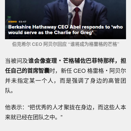
伯克希尔 CEO 阿贝尔回应 “谁将成为格雷格的芒格”
当被问及
谁会像查理・芒格辅佐巴菲特那样，担
任自己的首席智囊
时，新任 CEO 格雷格・阿贝尔
并未指定某一个人，而是强调了身边的高管团
队。
他表示：“把优秀的人才聚拢在身边，而这些人本
来就已经在团队之中。”