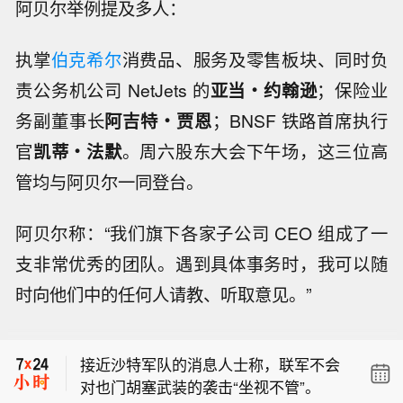
阿贝尔举例提及多人：
执掌
伯克希尔
消费品、服务及零售板块、同时负
责公务机公司 NetJets 的
亚当・约翰逊
；保险业
务副董事长
阿吉特・贾恩
；BNSF 铁路首席执行
官
凯蒂・法默
。周六股东大会下午场，这三位高
管均与阿贝尔一同登台。
阿贝尔称：“我们旗下各家子公司 CEO 组成了一
支非常优秀的团队。遇到具体事务时，我可以随
时向他们中的任何人请教、听取意见。”
【建发股份与辽港股份签署战略合作框
架协议】据建发股份消息，8月7日，建
接近沙特军队的消息人士称，联军不会
发股份(600153)与辽港股份(601880)在
对也门胡塞武装的袭击“坐视不管”。
厦门举行战略合作框架协议签约仪式。