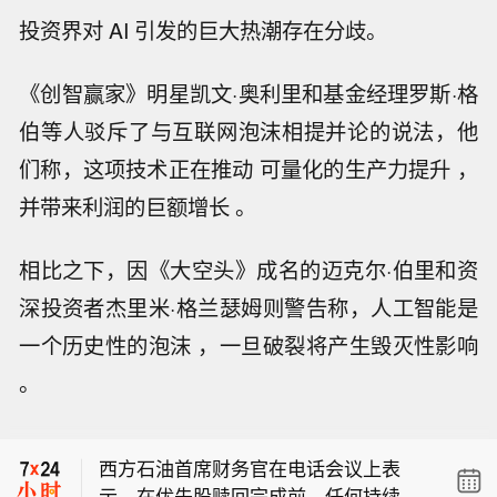
投资界对 AI 引发的巨大热潮存在分歧。
《创智赢家》明星凯文·奥利里和基金经理罗斯·格
伯等人驳斥了与互联网泡沫相提并论的说法，他
们称，这项技术正在推动 可量化的生产力提升 ，
并带来利润的巨额增长 。
相比之下，因《大空头》成名的迈克尔·伯里和资
深投资者杰里米·格兰瑟姆则警告称，人工智能是
一个历史性的泡沫 ，一旦破裂将产生毁灭性影响
纽约联邦储备银行8月6日接受了提交至
。
逆回购工具的全部14.29亿美元申请，
西方石油公司预计 2027 年资本开支起
申请总额为14.29亿美元。
步规模为 59 亿美元，产量维持持平。
西方石油首席财务官在电话会议上表
示，在优先股赎回完成前，任何持续股