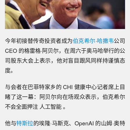
今年初接替传奇投资者成为
伯克希尔
·
哈撒韦
公司
CEO 的格雷格·阿贝尔，在周六于奥马哈举行的公
司股东大会上表示，他对盲目跟风同样持谨慎态
度。
与会者在巴菲特家乡的 CHI 健康中心记者席上目
睹了这一幕：阿贝尔向在场观众表示，伯克希尔
不会全面押注 人工智能 。
他与
特斯拉
的埃隆·马斯克、OpenAI 的山姆·奥特