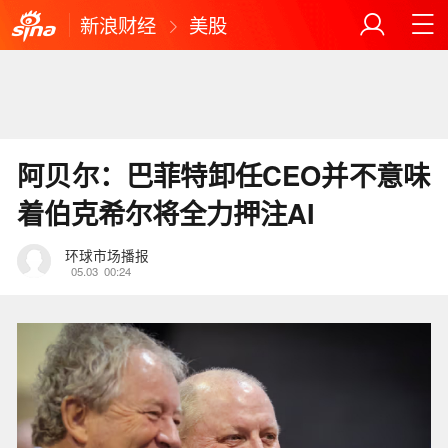
新浪财经
美股
阿贝尔：巴菲特卸任CEO并不意味
着伯克希尔将全力押注AI
环球市场播报
05.03
00:24