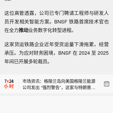
这位高管透露，公司已专门聘请工程师与研发人
员开发相关智能方案。BNSF 铁路首席技术官也
在全力
推动
业务数字化转型进程。
这家货运铁路企业近年受货运量下滑拖累，经营
承压。为应对财务困境，BNSF 在 2024 至 2025
年间已开展多轮裁员。
美国五角大楼致函防务企业，要求扩大
武器生产，限防务企业不超过21天提交
市场资讯：格陵兰岛向美国格陵兰能源
扩产方案。
公司发出 “强烈警告”，这家与特朗普存
国际足联：存在明显的持续行动意图破
在关联的石油公司未经许可就将钻井设
坏国际足联主席的公信力，意见分歧不
备运抵岸上。
美国五角大楼致函防务企业，要求扩大
能成为蓄意破坏主席（公信力）的借
武器生产，限防务企业不超过21天提交
口，机构仍将专注于自身使命。