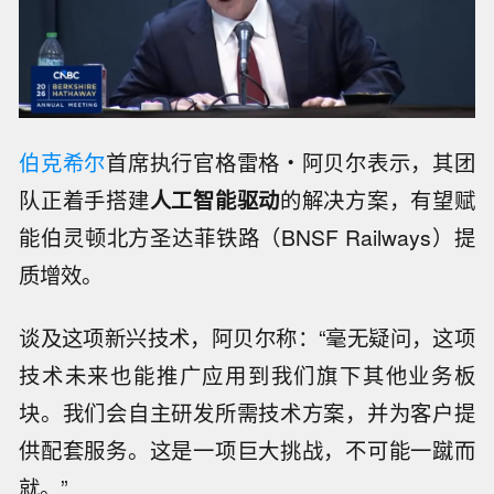
伯克希尔
首席执行官格雷格・阿贝尔表示，其团
队正着手搭建
人工智能驱动
的解决方案，有望赋
能伯灵顿北方圣达菲铁路（BNSF Railways）提
质增效。
谈及这项新兴技术，阿贝尔称：“毫无疑问，这项
技术未来也能推广应用到我们旗下其他业务板
块。我们会自主研发所需技术方案，并为客户提
供配套服务。这是一项巨大挑战，不可能一蹴而
就。”