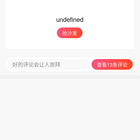
过渡期内价格均不超过30元/人；原按
0元/车，8至19座不超过300元/车，20
“车”收费的景区，新方案不晚于8月12日
座及以上不超过600元/车。因票务系统
0时起执行，不设过渡期。
undefined
需调整升级，原按“人”收费调整为按“车”
收费的景区，新方案不晚于8月20日0时
抢沙发
起执行，新方案开始实行前为过渡期，
过渡期内价格均不超过30元/人；原按
“车”收费的景区，新方案不晚于8月12日
0时起执行，不设过渡期。
好的评论会让人崇拜
查看13条评论