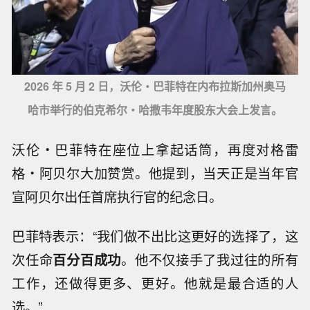
2026 年 5 月 2 日，沃伦・巴菲特在内布拉斯加州奥马
哈市举行的伯克希尔・哈撒韦年度股东大会上发言。
沃伦・巴菲特在座位上拿起话筒，再度对格雷
格・阿贝尔大加赞赏。他提到，当天正是当年官
宣阿贝尔出任首席执行官的纪念日。
巴菲特表示：“我们做不出比这更好的选择了，这
次任命
百分百成功
。他不仅接手了我过往的所有
工作，还做得更多、更好。他就是最合适的人
【美国参议院投票确认托德·布兰奇担任
选。”