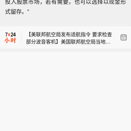
投入股票市场，若有需要，也可以选择以现金形
周五（8月7日），美联储隔夜逆回购协
式留存。”
议（RRP）使用规模为14.50亿美元
【特朗普称将就上诉法院涉白宫宴会厅
（交易对手2家），上个交易日报14.29
项目裁决提起上诉】当地时间8月7日，
亿美元。
【美联邦航空局发布适航指令 要求检查
美国总统特朗普在社交平台“真实社交”
部分波音客机】美国联邦航空局当地时
发文称，将立即就联邦上诉法院阻止白
周五（8月7日），美联储隔夜逆回购协
间8月6日发布适航指令，适用于三个型
宫宴会厅项目的裁决向美国最高法院提
议（RRP）使用规模为14.50亿美元
号的波音客机，估计影响471架在美国
出上诉，并称该裁决“出于政治动机且违
【特朗普称将就上诉法院涉白宫宴会厅
（交易对手2家），上个交易日报14.29
注册的飞机。美国联邦航空局表示，此
法”。特朗普援引联邦上诉法院法官内奥
项目裁决提起上诉】当地时间8月7日，
亿美元。
前收到报告称，部分客机机身出现裂
米·拉奥的反对意见称，原告美国国家历
美国总统特朗普在社交平台“真实社交”
纹，相关问题可能对飞机结构完整性产
史保护信托基金会不具备阻止白宫施工
发文称，将立即就联邦上诉法院阻止白
生不利影响。指令要求对这些飞机进行
的诉讼资格，地区法院无权介入该项
宫宴会厅项目的裁决向美国最高法院提
检查。该指令将于9月10日生效。（央
目，且政府在国家安全方面的利益应得
出上诉，并称该裁决“出于政治动机且违
视新闻）
到优先考虑。特朗普称，该项目不仅包
法”。特朗普援引联邦上诉法院法官内奥
括宴会厅，还包括防空洞、医院及医疗
米·拉奥的反对意见称，原告美国国家历
设施、机密军事设施、防导弹钢结构、
史保护信托基金会不具备阻止白宫施工
防无人机屋顶、军用通风系统以及防
的诉讼资格，地区法院无权介入该项
弹、防爆玻璃等，属于一个整体性的国