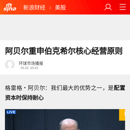
新浪财经
美股
阿贝尔重申伯克希尔核心经营原则
环球市场播报
05.02
23:43
格雷格・阿贝尔：我们最大的优势之一，是
配置
资本时保持耐心