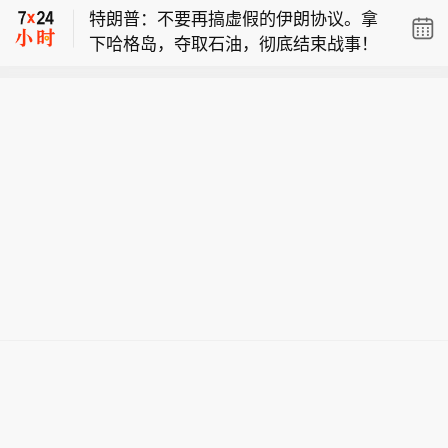
特朗普：不要再搞虚假的伊朗协议。拿
达”号从俄罗斯黑海港口新罗西斯克港起
下哈格岛，夺取石油，彻底结束战事！
航后遭到无人机袭击，多名船员受伤。
美军中央司令部：截至8月8日，美军中
土耳其方面对商船在黑海海域遇袭已表
央司令部已迫使53艘商船改道、瘫痪2
示严重关切，警告说俄乌冲突影响外溢
【黑海遇袭商船停靠土耳其港口】当地
艘船只、登船检查2艘。美军同时准许
正威胁民用航运和地区稳定。8月8日，
时间3日，与土耳其相关的商船“娜代日
近35艘船只携带人道主义援助物资穿越
在黑海遭到无人机袭击、船体受损的商
特朗普：不要再搞虚假的伊朗协议。拿
达”号从俄罗斯黑海港口新罗西斯克港起
封锁区域。
船“娜代日达”号停靠在土耳其萨姆松
下哈格岛，夺取石油，彻底结束战事！
航后遭到无人机袭击，多名船员受伤。
港。
土耳其方面对商船在黑海海域遇袭已表
示严重关切，警告说俄乌冲突影响外溢
正威胁民用航运和地区稳定。8月8日，
在黑海遭到无人机袭击、船体受损的商
船“娜代日达”号停靠在土耳其萨姆松
港。