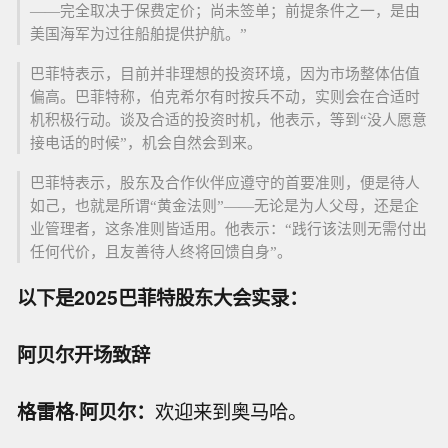
——完全取决于保费定价；尚未签单；前提条件之一，是由
美国海军为过往船舶提供护航。”
巴菲特表示，目前并非理想的投资环境，因为市场整体估值
偏高。巴菲特称，伯克希尔有时按兵不动，实则会在合适时
机积极行动。谈及合适的投资时机，他表示，等到“没人愿意
接电话的时候”，机会自然会到来。
巴菲特表示，股东及合作伙伴应遵守的首要准则，便是待人
如己，也就是所谓“黄金法则”——无论是为人父母，还是企
业管理者，这条准则皆适用。他表示：“践行该法则无需付出
任何代价，且友善待人终将回馈自身”。
以下是2025巴菲特股东大会实录：
阿贝尔开场致辞
格雷格·阿贝尔：
欢迎来到奥马哈。