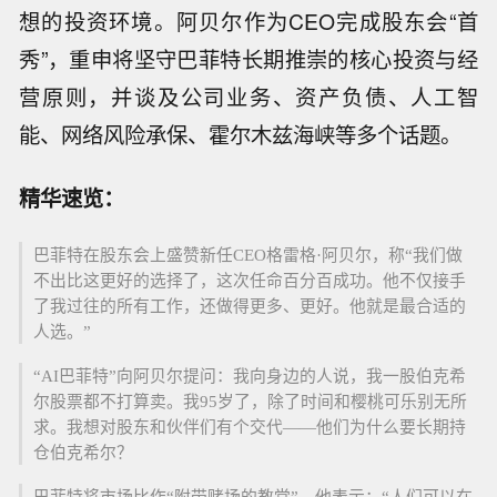
想的投资环境。阿贝尔作为CEO完成股东会“首
秀”，重申将坚守巴菲特长期推崇的核心投资与经
营原则，并谈及公司业务、资产负债、人工智
能、网络风险承保、霍尔木兹海峡等多个话题。
精华速览：
巴菲特在股东会上盛赞新任CEO格雷格·阿贝尔，称“我们做
不出比这更好的选择了，这次任命百分百成功。他不仅接手
了我过往的所有工作，还做得更多、更好。他就是最合适的
人选。”
“AI巴菲特”向阿贝尔提问：我向身边的人说，我一股伯克希
尔股票都不打算卖。我95岁了，除了时间和樱桃可乐别无所
求。我想对股东和伙伴们有个交代——他们为什么要长期持
仓伯克希尔？
巴菲特将市场比作“附带赌场的教堂”，他表示：“人们可以在