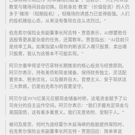
教堂与赌场间自由切换。目前身处‘教堂’（价值投资）的人仍
多于‘赌场’（短期投机），但赌场的诱惑力已变得极强。人们
的投机赌徒心态，从来没有像现在这么浓烈过。”
伯克希尔保险业务副董事长阿吉特・贾恩表示，AI想要胜任
选股等更高复杂度的任务，还需数年。贾恩指出：“AI目前只
是效率工具。如果指望AI帮你判断该买入哪只股票、卖出哪
只股票，我认为这根本不可能实现。”
阿贝尔重申将坚守巴菲特长期推崇的核心投资与经营原则。
阿贝尔表示，持有美债和现金储备、保持财务独立、灵活配
置资本、税务优化，以及摒弃自大、官僚主义、安于现状这
三大弊病，仍是伯克希尔的首要坚守。
阿贝尔谈3970亿美元巨额现金储备时称，这笔资金赋予了公
司充分的自主运作空间。阿贝尔表示：“我们手握充足现金与
美国国债，这有着多重意义。我们无意依附、受制于人。”
被问及是否、何时为途经霍尔木兹海峡的船舶提供保险时，
伯克希尔保险业务副董事长阿吉特・贾恩回应：简单来说