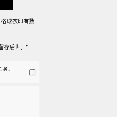
芒格球衣印有数
留存后世。”
任务。
8月7日上
故，造成5
任务。