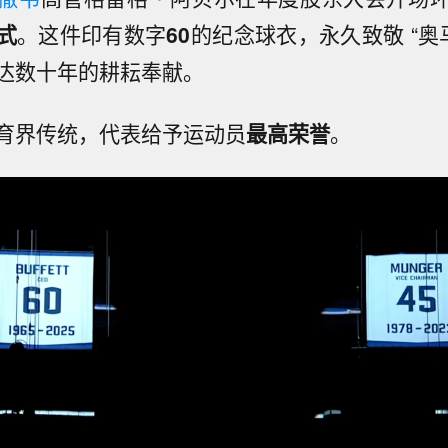
式
。这件印有数字
60
的纪念球衣，永久致敬 “奥
达数十年的耕耘奉献。
育界传统，代表给予运动员
最高荣誉
。