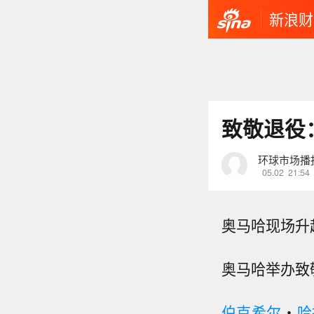
新浪财
致敬退役
环球市场播
05.02
21:54
奥马哈现场升
奥马哈举办致
伯克希尔
・
哈