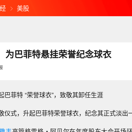
经
美股
：为巴菲特悬挂荣誉纪念球衣
报
起巴菲特 “荣誉球衣”，致敬其卸任生涯
敬仪式，升起巴菲特荣誉球衣，纪念其正式淡出
撒韦
高管格雷格・阿贝尔在年度股东大会开场