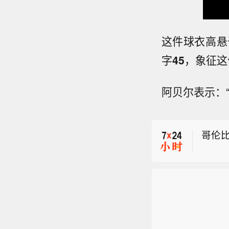
这件球衣高悬
字
45
，象征这
阿贝尔表示：
哥伦
哥伦
【巴西
午，
哥伦
人死亡
哥伦