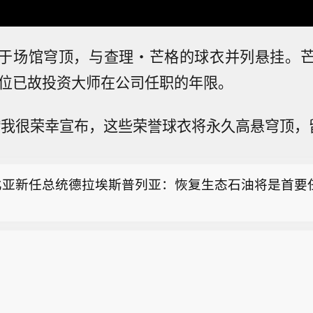
于场馆穹顶，与查理・芒格的球衣并列悬挂。
位已故投资大师在公司任职的年限。
“我很荣幸宣布，这些荣誉球衣将永久高悬穹顶，
比亚新任总统德拉埃斯普列亚：将尊重央行的独立性。
比亚新任总统德拉埃斯普列亚：恢复生态石油将是首要
中西部发生交通事故致5人死亡 30余人受伤】当地时间
巴西中西部戈亚斯州卢齐阿尼亚市附近发生一起交通事
比亚新任总统德拉埃斯普列亚：将尊重央行的独立性。
、30余人受伤，其中至少8人伤势严重。
比亚新任总统德拉埃斯普列亚：恢复生态石油将是首要