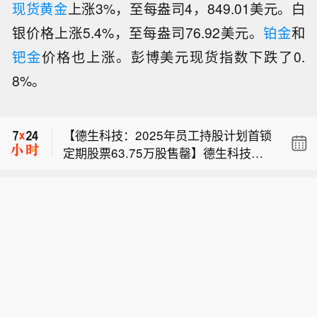
现货黄金
上涨3%，至每盎司4，849.01美元。白
银价格上涨5.4%，至每盎司76.92美元。
铂金
和
钯金
价格也上涨。彭博美元现货指数下跌了0.
【云南锗业：股价连续三日异动 市盈率
8%。
显著高于同行】云南锗业公告称，2026
市场消息：美国众议员卡纳将提出“数据
年8月4 - 6日公司股票收盘价格涨幅偏
中心权利法案”。
离值累计超20%，属异常波动。经核
【德生科技：2025年员工持股计划首锁
实，公司、控股股东和实控人无应披露
定期股票63.75万股售罄】德生科技公
未披露事项，近期经营正常，内外部环
【云南锗业：股价连续三日异动 市盈率
告称，公司2025年员工持股计划第一个
境未变。截至8月5日，公司市盈率和市
显著高于同行】云南锗业公告称，2026
锁定期于2026年6月18日届满，因公司
净率显著高于同行业平均水平。2025年
市场消息：美国众议员卡纳将提出“数据
年8月4 - 6日公司股票收盘价格涨幅偏
层面业绩考核目标未达成，不得解锁的
公司营收10.66亿元，化合物半导体材
中心权利法案”。
离值累计超20%，属异常波动。经核
部分由管理委员会收回并出售。截至公
料产品营收占比12.93%。公司提醒投资
实，公司、控股股东和实控人无应披露
告日，首锁定期637,450股（占总股本
者关注磷化铟晶片价格及合同执行风
未披露事项，近期经营正常，内外部环
0.15%）已通过大宗交易全部出售完
险，理性投资。
境未变。截至8月5日，公司市盈率和市
毕，受让方与大股东、实控人无关联。
净率显著高于同行业平均水平。2025年
后续将进行相关资产清算等工作。
公司营收10.66亿元，化合物半导体材