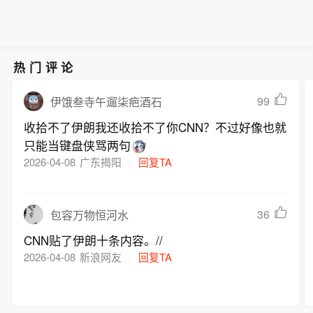
料产品营收占比12.93%。公司提醒投资
者关注磷化铟晶片价格及合同执行风
险，理性投资。
热门评论
99
伊饿叁寺午遛柒疤酒石
收拾不了伊朗我还收拾不了你CNN？不过好像也就
只能当键盘侠骂两句
2026-04-08
广东揭阳
回复TA
36
包容万物恒河水
CNN贴了伊朗十条内容。//
2026-04-08
新浪网友
回复TA