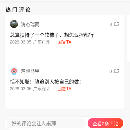
获批上市，尚未产生销售收入。中选结
控股股东、实控人、董高也作出相关承
司持股5%以上股东。
果将于今年内实施，采购周期自中选结
诺。
热门评论
果执行之日起至2029年12月31日。
0
清杰瑞雨
总算扶持了一个软柿子，想怎么捏都行
2026-03-05
广东广州
回复TA
0
鸿飚马甲
恬不知耻！胁迫别人按自己的做！
2026-03-05
广东深圳
回复TA
好的评论会让人崇拜
查看2条评论