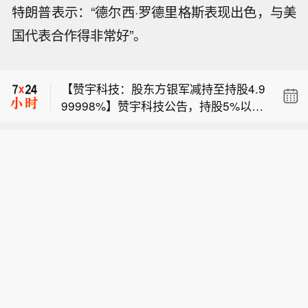
特朗普表示：“德尔西·罗德里格斯表现出色，与美
国代表合作得非常好”。
【立方制药：甲磺酸多沙唑嗪缓释片等
2产品中选第12批国家集采】立方制药
【赞宇科技：股东方银军减持至持股4.9
公告，公司产品中选第12批国家组织药
99998%】赞宇科技公告，持股5%以上
品集中带量采购。甲磺酸多沙唑嗪缓释
【广和通：拟现金购航盛电子37.16%股
股东方银军于2026年8月3日至6日通过
片2025年度销售收入1.03亿元，占公司
份 交易不摊薄即期回报】广和通公告
集中竞价交易减持公司股份28.18万
2025年度营业收入比例6.66%；2026
【立方制药：甲磺酸多沙唑嗪缓释片等
称，公司拟现金购买航盛电子37.16%股
股，占公司总股本比例0.059906%。本
年第一季度销售收入2531.94万元，占
2产品中选第12批国家集采】立方制药
份并通过一致行动协议实现控制，构成
次权益变动后，方银军持有公司股份23
公司2026年第一季度营业收入比例7.0
【赞宇科技：股东方银军减持至持股4.9
公告，公司产品中选第12批国家组织药
重大资产重组。交易不涉及新增股份，
52万股，占公司总股本比例4.99999
9%。美阿沙坦钾片于2026年5月19日
99998%】赞宇科技公告，持股5%以上
品集中带量采购。甲磺酸多沙唑嗪缓释
根据《备考审阅报告》，重组后2025
8%，持股比例降至5%以下，不再是公
获批上市，尚未产生销售收入。中选结
股东方银军于2026年8月3日至6日通过
片2025年度销售收入1.03亿元，占公司
年、2026年1 - 4月基本每股收益分别为
司持股5%以上股东。
果将于今年内实施，采购周期自中选结
集中竞价交易减持公司股份28.18万
2025年度营业收入比例6.66%；2026
0.53元/股、0.07元/股，较交易前增长2
果执行之日起至2029年12月31日。
股，占公司总股本比例0.059906%。本
年第一季度销售收入2531.94万元，占
0.45%、88.34%，不摊薄即期回报。公
次权益变动后，方银军持有公司股份23
公司2026年第一季度营业收入比例7.0
司拟采取整合航盛电子、完善治理、完
52万股，占公司总股本比例4.99999
9%。美阿沙坦钾片于2026年5月19日
善利润分配政策等措施增强回报能力，
8%，持股比例降至5%以下，不再是公