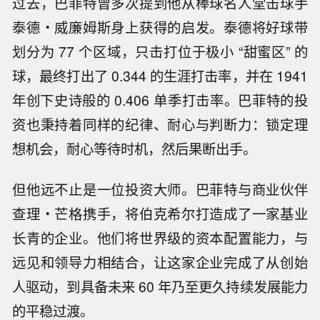
过去，巴菲特曾多次提到他从棒球名人堂击球手
泰德・威廉姆斯身上获得的启发。泰德将好球带
划分为 77 个区域，只击打位于极小 “甜蜜区” 的
球，最终打出了 0.344 的生涯打击率，并在 1941
年创下史诗般的 0.406 单季打击率。巴菲特的投
资也秉持着同样的纪律、耐心与判断力：锁定理
想机会，耐心等待时机，然后果断出手。
但他远不止是一位投资大师。巴菲特与商业伙伴
查理・芒格携手，将伯克希尔打造成了一家基业
长青的企业。他们将世界级的资本配置能力，与
远见和领导力相结合，让这家企业完成了从创始
人驱动，到具备未来 60 年乃至更久持续发展能力
的平稳过渡。