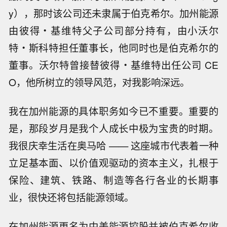
y），那时该公司还未隶属于伯克希尔。加州能源
由彼得・基维特父子公司部分持有，由小沃尔
特・斯科特担任董事长，他同时也是伯克希尔的
董事。沃尔特曾接替彼得・基维特出任公司 CE
O，他所树立的领导风范，对我影响深远。
我在加州能源的具体职务如今已不重要。重要的
是，那段岁月是我个人成长中极为宝贵的时期。
我很庆幸生活在奥马哈 —— 这座城市代表着一种
立足基本面、以价值观驱动的资本主义，扎根于
保险、建筑、铁路、制造等各行各业的长期事
业，很快还将包括能源领域。
在加州能源更名为中美能源控股并被伯克希尔收