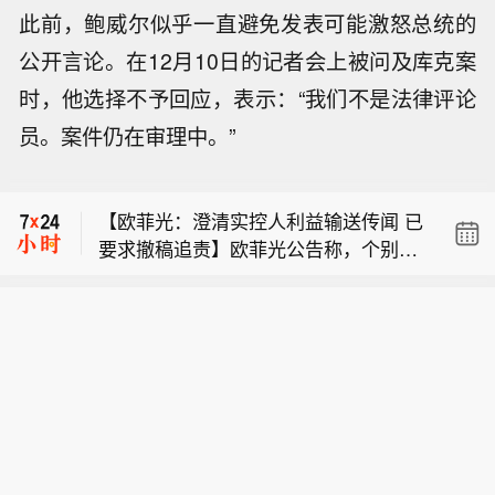
此前，鲍威尔似乎一直避免发表可能激怒总统的
公开言论。在12月10日的记者会上被问及库克案
时，他选择不予回应，表示：“我们不是法律评论
【台风“白海豚”先后在浙江玉环和乐清
员。案件仍在审理中。”
登陆】据中央气象台消息，今年第13号
【以色列总理拒绝“和平委员会”提出的
台风“白海豚”（强台风级）的中心于9日
加沙和平计划】以色列总理内塔尼亚胡
17时30分前后在浙江省台州玉环市坎门
【欧菲光：澄清实控人利益输送传闻 已
9日说，以色列拒绝美国发起的所谓“和
街道沿海登陆，登陆时中心附近最大风
要求撤稿追责】欧菲光公告称，个别媒
平委员会”提出的加沙和平计划，并称在
力有14级（42米/秒），中心最低气压
【台风“白海豚”先后在浙江玉环和乐清
体报道质疑实控人蔡荣军向新菲光、新
巴勒斯坦伊斯兰抵抗运动（哈马斯）真
为945百帕。登陆玉环后，“白海豚”（台
登陆】据中央气象台消息，今年第13号
思考利益输送，经核查为不实内容。公
正解除武装之前，以军不会撤出加沙地
风级）的中心于9日18时40分前后在温
【以色列总理拒绝“和平委员会”提出的
台风“白海豚”（强台风级）的中心于9日
司与二者研发、经营独立，关联交易定
带。 据以色列多家媒体报道，内塔尼亚
州乐清市翁垟街道沿海二次登陆。 浙江
加沙和平计划】以色列总理内塔尼亚胡
17时30分前后在浙江省台州玉环市坎门
价公允。近三年与新菲光仅2023年有12
胡当天在每周例行内阁会议开始时说，
省气象台提醒，台风“白海豚”登陆后将
9日说，以色列拒绝美国发起的所谓“和
街道沿海登陆，登陆时中心附近最大风
3.48万元出租厂房交易；与新思考的关
“以色列拒绝这份包含15点内容的和平计
贯穿浙江，强风暴雨范围广、影响时间
平委员会”提出的加沙和平计划，并称在
力有14级（42米/秒），中心最低气压
联交易属正常经营所需。公司已要求媒
划”。他说，哈马斯必须解除武装，“是
长，可能引发山洪、地质灾害、中小河
巴勒斯坦伊斯兰抵抗运动（哈马斯）真
为945百帕。登陆玉环后，“白海豚”（台
体撤稿，停止传播并报案追责。
所有武器，包括重型武器和轻型武器，
流洪水和城市积涝等次生灾害，需全力
正解除武装之前，以军不会撤出加沙地
风级）的中心于9日18时40分前后在温
是真正解除武装，而不是虚假的解除武
做好台风灾害防御。(新华社)
带。 据以色列多家媒体报道，内塔尼亚
州乐清市翁垟街道沿海二次登陆。 浙江