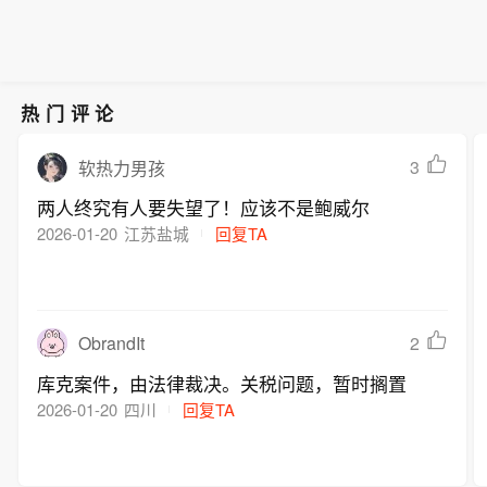
装”。 内塔尼亚胡说，以色列正与美国
胡当天在每周例行内阁会议开始时说，
省气象台提醒，台风“白海豚”登陆后将
进行讨论，“他们（美方）有自己的想
“以色列拒绝这份包含15点内容的和平计
贯穿浙江，强风暴雨范围广、影响时间
法，有些我们能接受，有些我们不能接
划”。他说，哈马斯必须解除武装，“是
长，可能引发山洪、地质灾害、中小河
受”。他说，“以军将继续挫败针对以色
所有武器，包括重型武器和轻型武器，
流洪水和城市积涝等次生灾害，需全力
列军队和平民的威胁”。 内塔尼亚胡还
热门评论
是真正解除武装，而不是虚假的解除武
做好台风灾害防御。(新华社)
说，他永远不会接受在加沙地带或约旦
装”。 内塔尼亚胡说，以色列正与美国
河西岸建立巴勒斯坦国。（新华社）
3
软热力男孩
进行讨论，“他们（美方）有自己的想
两人终究有人要失望了！应该不是鲍威尔
法，有些我们能接受，有些我们不能接
2026-01-20
江苏盐城
回复TA
受”。他说，“以军将继续挫败针对以色
列军队和平民的威胁”。 内塔尼亚胡还
说，他永远不会接受在加沙地带或约旦
河西岸建立巴勒斯坦国。（新华社）
ObrandIt
2
库克案件，由法律裁决。关税问题，暂时搁置
2026-01-20
四川
回复TA