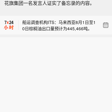
花旗集团一名发言人证实了备忘录的内容。
调至43欧元。
【江苏常熟升级发布暴雨红色预警】常
熟市气象台8月10日14时7分升级发布暴
船运调查机构ITS：马来西亚8月1日至1
雨红色预警信号：受第13号台风“白海
0日棕榈油出口量预计为445,466吨。
豚”影响，目前我市部分街道（镇），尤
德意志银行将保时捷目标价从45欧元下
其是经开区（碧溪街道）、海虞镇累计
调至43欧元。
雨量已达到200毫米以上，预计今天下
【江苏常熟升级发布暴雨红色预警】常
午到傍晚强降水仍将持续，夜里雨势明
熟市气象台8月10日14时7分升级发布暴
显减弱。市水务局、应急管理局、气象
雨红色预警信号：受第13号台风“白海
局联合提醒特别加强防范。
豚”影响，目前我市部分街道（镇），尤
其是经开区（碧溪街道）、海虞镇累计
雨量已达到200毫米以上，预计今天下
午到傍晚强降水仍将持续，夜里雨势明
显减弱。市水务局、应急管理局、气象
局联合提醒特别加强防范。