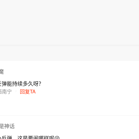
进行核查。
魔
反弹能持续多久呀？
西南宁
回复TA
都是神话
反弹，这是要闹哪样呢😜