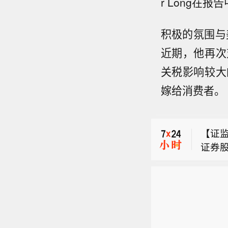
r Long在
积极的氛围与
近期，他再次
关税影响较大
【富达
嫁给消费者。
y）向
【深交
济龙头
点监
的16
【证
施，
大外
证券
异常波
【富达
股集
事项
y）向
依法受
【深交
济龙头
异议
点监
的16
施，
大外
异常波