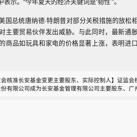
报告中表示。“今年夏天的经济关键词是‘韧性’”。
美国总统唐纳德·特朗普对部分关税措施的放松
对主要贸易伙伴发出威胁。与此同时，最新通
的商品如玩具和家电的价格显著上涨，表明进
加仓亿航智能，持股升至7.4%】8月7日，资管机构富达（F
美国SEC最新披露的13G文件显示，截至6月30日持有
所本周对近期股价严重异常波动的“传智教育”“高争民
亿航智能（NASDAQ: EH）约449万股，较第一季度末
控】深交所本周共对100起证券异常交易行为采取了自
8万股大幅增持，持股占流通股比例升至7.4%，目前位
监会核准长安基金变更主要股东、实际控制人】证监会
涉及盘中拉抬打压、虚假申报等异常交易情形；对近期
部股东。
股份有限公司成为长安基金管理有限公司主要股东、广
动的“传智教育”“高争民爆”进行重点监控；共对6起上
加仓亿航智能，持股升至7.4%】8月7日，资管机构富达（F
团有限公司成为长安基金实际控制人。对万联证券股份
进行核查。
美国SEC最新披露的13G文件显示，截至6月30日持有
让长安基金1.72亿元人民币出资（占注册资本比例63.
所本周对近期股价严重异常波动的“传智教育”“高争民
亿航智能（NASDAQ: EH）约449万股，较第一季度末
。
控】深交所本周共对100起证券异常交易行为采取了自
8万股大幅增持，持股占流通股比例升至7.4%，目前位
涉及盘中拉抬打压、虚假申报等异常交易情形；对近期
部股东。
动的“传智教育”“高争民爆”进行重点监控；共对6起上