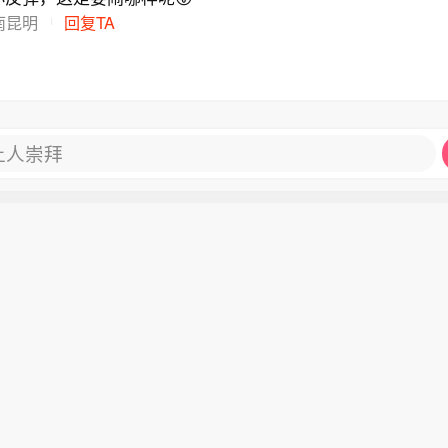
南昆明
回复TA
让人崇拜