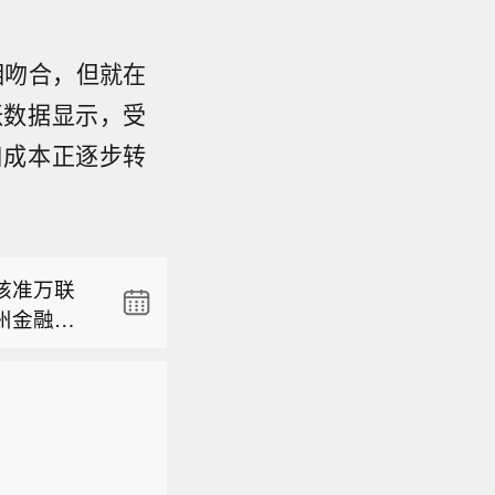
相吻合，但就在
胀数据显示，受
口成本正逐步转
idelit
国内低空经
爆”进行重
13F披露
律监管措
列亿航第一
核准万联
股价严重
州金融控
市公司重大
idelit
有限公司
国内低空经
70%）无
爆”进行重
13F披露
律监管措
列亿航第一
股价严重
市公司重大