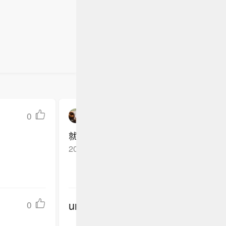
0
绍兴核武器
就这点反弹，哪能真缓解消费者支出放缓
2025-07-17
山东青岛
回复TA
undefined
0