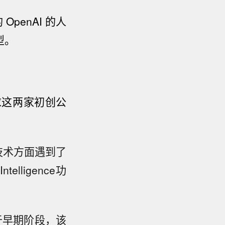
OpenAI 的人
型。
求这两家初创公
。
技术方面遇到了
lligence功
于早期阶段，该