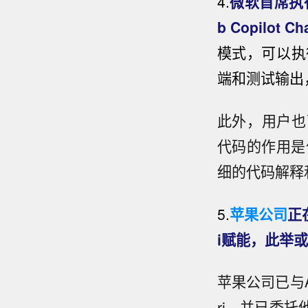
4.
微软首席执行官
b Copilot C
模式，可以执
端和测试输出
此外，用户也可
代码的作用是
细的代码解释
5.
苹果公司
正
i赋能，此举
苹果公司已与A
ri，并已委