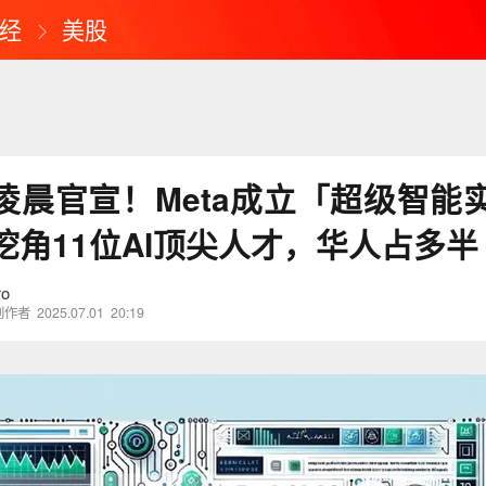
经
美股
丨凌晨官宣！Meta成立「超级智能
挖角11位AI顶尖人才，华人占多半
o
创作者
2025.07.01
20:19