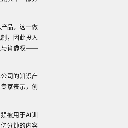
优化产品，这一做
机制，因此投入
象与肖像权——
体公司的知识产
的专家表示，创
视频被用于AI训
委消息，8
所党委书
3亿分钟的内容