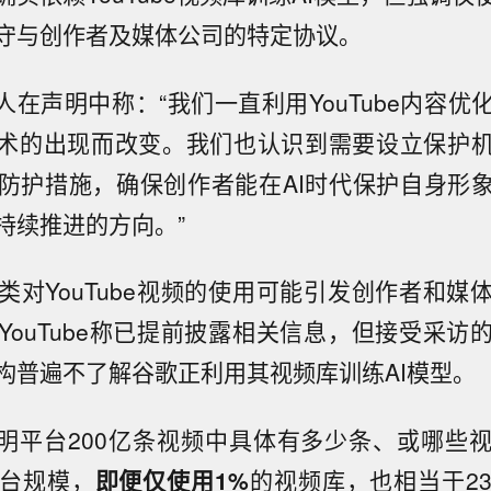
守与创作者及媒体公司的特定协议。
发言人在声明中称：“我们一直利用YouTube内容
技术的出现而改变。我们也认识到需要设立保护
防护措施，确保创作者能在AI时代保护自身形
持续推进的方向。”
类对YouTube视频的使用可能引发创作者和媒
YouTube称已提前披露相关信息，但接受采访
构普遍不了解谷歌正利用其视频库训练AI模型。
未说明平台200亿条视频中具体有多少条、或哪些
海市国资委与上海清算所开展座谈交流】据上海市国资
日，上海市国资委党委书记、主任周小全接待上海清算
台规模，
即便仅使用1%
的视频库，也相当于2