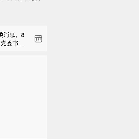
度跌超
具运用、
幅收窄跌
将深入贯
）发表重要声
推动金融
展开的军事行
经济、守
委消息，8
。
所党委书
度跌超
具运用、
幅收窄跌
将深入贯
推动金融
经济、守