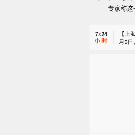
【美
记、
——专家称这
7%
套期
胡塞武
幅。
彻落
明强调
基础
【上
动，
牢金融
月6
【美
记、
7%
套期
幅。
彻落
基础
牢金融