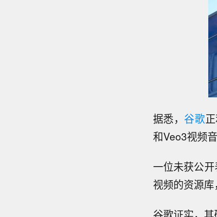
据悉，
谷歌
正
和Veo3视频
一位未获公开表
视频的资源库
谷歌证实，其确