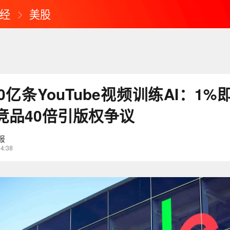
经
美股
0亿条YouTube视频训练AI：1%
竞品40倍引版权争议
报
14:38