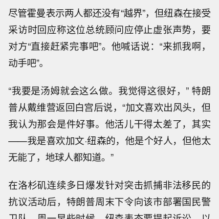
尽管霍曼表示两人都还没有“越界”，但纽森在接受
采访时回应称这位总统顾问应停止虚张声势，要
对方“直接赶紧完事吧”。他喊话说：“来抓我啊，
动手吧”。
“我要是汤姆就会这么做。我觉得这很好，” 特朗
普从戴维营返回白宫后说，“加文喜欢出风头，但
我认为那会是件好事。他活儿干得太差了，其实
——我是喜欢加文·纽森的，他是个好人，但他太
无能了，地球人都知道。”
在洛杉矶连续多日爆发针对突击抓捕非法移民的
抗议活动后，特朗普周末下令向该市部署国民警
卫队。周一早些时候，纽森表态要提起诉讼，以