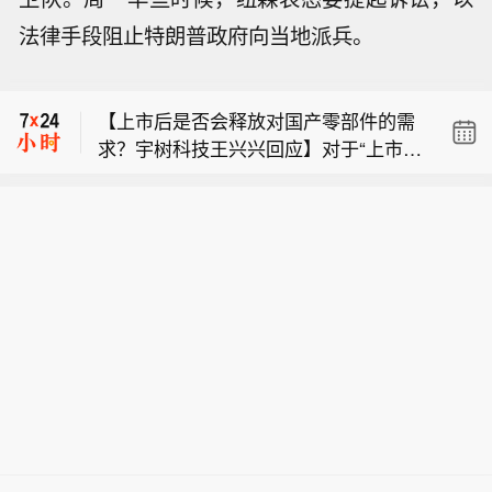
【马来西亚对涉华镀铝锌其他合金和非
法律手段阻止特朗普政府向当地派兵。
合金钢扁轧制品启动反倾销调查】8月6
【浙江仙通：向特定对象发行股票获中
日，马来西亚投资、贸易及工业部发布
国证监会同意注册批复】浙江仙通公
公告，应国内生产商NS Bluescope Mal
【上市后是否会释放对国产零部件的需
告，公司近日收到中国证监会《关于同
aysia Sdn. Bhd.提交的申请，对原产于
求？宇树科技王兴兴回应】对于“上市后
意浙江仙通橡塑股份有限公司向特定对
或进口自中国大陆、中国台湾地区和越
【马来西亚对涉华镀铝锌其他合金和非
是否会释放对国产零部件的需求”问题，
象发行股票注册的批复》，同意公司向
南的镀铝锌、其他合金和非合金钢扁轧
合金钢扁轧制品启动反倾销调查】8月6
王兴兴透露，未来对于影响或制约机器
特定对象发行股票的注册申请，批复自
制品启动反倾销调查。本案倾销调查期
【浙江仙通：向特定对象发行股票获中
日，马来西亚投资、贸易及工业部发布
人核心性能的部组件，如本体结构、运
同意注册之日起12个月内有效。
为2025年1月1日至2025年12月31日，
国证监会同意注册批复】浙江仙通公
公告，应国内生产商NS Bluescope Mal
动控制系统和关节模组等，公司将继续
损害调查期为2023年1月1日至2025年1
告，公司近日收到中国证监会《关于同
aysia Sdn. Bhd.提交的申请，对原产于
采取自主研发模式，确保产品整体性能
2月31日。本案初裁将于启动之日起120
意浙江仙通橡塑股份有限公司向特定对
或进口自中国大陆、中国台湾地区和越
的快速迭代与行业领先；对于其中需求
天内作出。
象发行股票注册的批复》，同意公司向
南的镀铝锌、其他合金和非合金钢扁轧
多样且较为分散的功能部件，公司对部
特定对象发行股票的注册申请，批复自
制品启动反倾销调查。本案倾销调查期
分型号将继续采取外购部件的形式，以
同意注册之日起12个月内有效。
为2025年1月1日至2025年12月31日，
快速响应与满足客户多样化需求。（新
损害调查期为2023年1月1日至2025年1
浪科技）
2月31日。本案初裁将于启动之日起120
天内作出。