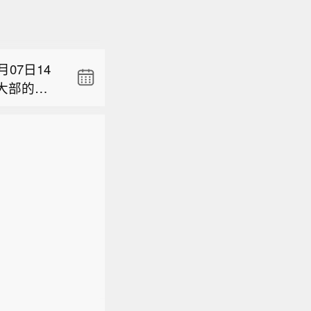
期威胁】
施、港口
07日14
在风险做
大部的最
示，在伊
未发生改
作。
员表示，沙
人员开展
期威胁】
阿拉伯将
施、港口
面仍将继
在风险做
示，在伊
员表示，沙
人员开展
阿拉伯将
面仍将继