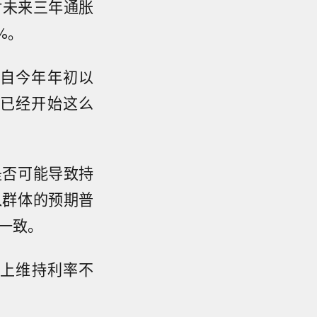
对未来三年通胀
%。
自今年年初以
已经开始这么
是否可能导致持
入群体的预期普
一致。
议上维持利率不