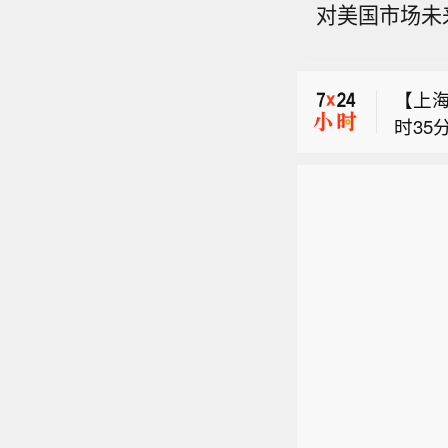
对美国市场未
变，
【报
据报
【上海
及机
时3
准备
国际石
高气
朗革
变，
特已
【报
会面
据报
采取
及机
续致
准备
朗革
特已
会面
采取
续致