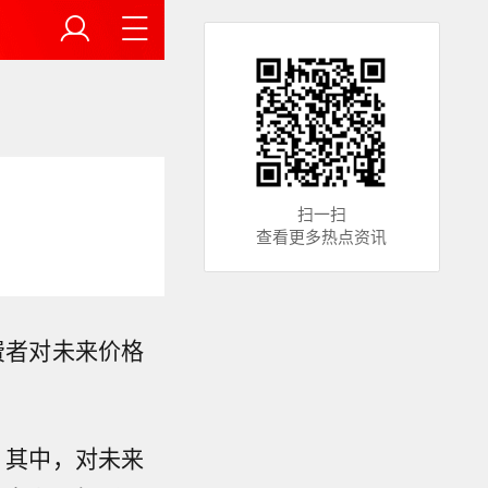
扫一扫
查看更多热点资讯
费者对未来价格
。
。其中，对未来