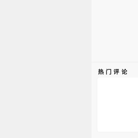
重管理
到期，
亿元，
剂，全
亿元、
同比增
业为
期。
051
性，
主要
工阶
热门评论