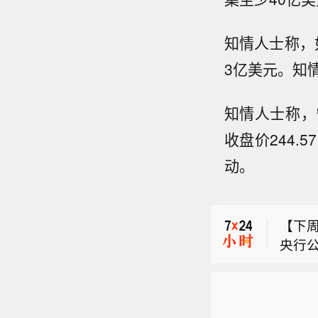
知情人士称，
3亿美元。知
知情人士称，
收盘价244
【翰
动。
称，
【圣晖
药物
晖集成
重管理
【下周
亿元，
剂，全
央行公
同比增
业为
【翰
操作，
051
性，
称，
此外，
主要
【圣晖
药物
元92
工阶
晖集成