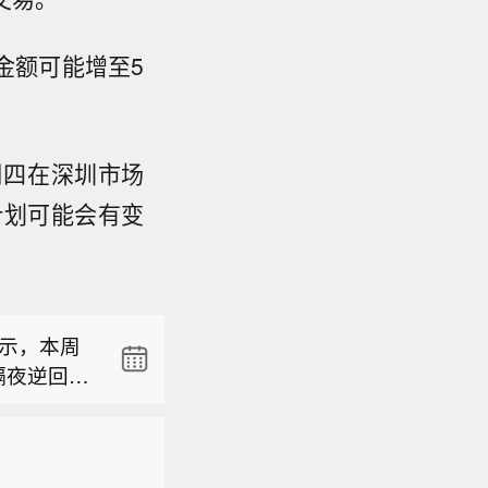
金额可能增至5
周四在深圳市场
计划可能会有变
业公告
书》。该
.86%】圣
病、长期体
10.88
双靶点激动
显示，本周
.09万元，
元。翰宇药
隔夜逆回购
的净利润7
在不确定
业公告
55亿元。
业收入下降
书》。该
5000亿
于前期施
.86%】圣
病、长期体
亿元逆回购
10.88