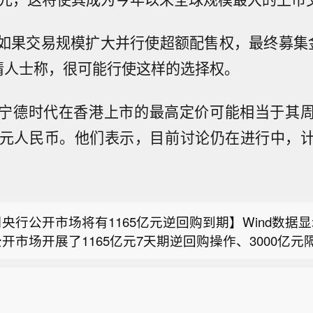
如果交易规模扩大并行使超额配售权，最终募集
情人士称，很可能行使这样的选择权。
宁德时代在香港上市的最高定价可能相当于其
.57元人民币。他们表示，目前讨论仍在进行中，
宇药业：替尔泊肽注射液首仿上市申请获受理】翰宇药
近日收到国家药监局签发的替尔泊肽注射液《受理通知
集成：2026年半年度净利润6987.09万元，同比增长11
有4种规格，注册分类为化学药品4类，适用于2型糖尿
公告，2026年半年度业绩快报显示，公司实现营业总收入
、阻塞性睡眠呼吸暂停。替尔泊肽是GLP - 1R/GIPR
央行公开市场将有1165亿元逆回购到期】Wind数据
同比下降16.00%；归属于上市公司股东的净利润6987
球无仿制药上市，2025年全球销售额约365.07亿美
开市场开展了1165亿元7天期逆回购操作、3000亿元
长11.86%；归属于上市公司股东的扣除非经常性损益
国内首家提出上市许可申请的企业。药品上市及销售存
宇药业：替尔泊肽注射液首仿上市申请获受理】翰宇药
因本周有21420亿元逆回购到期，本周实现净回笼172
.55万元，同比增长12.51%。基本每股收益0.70元。营
提醒投资者注意风险。
近日收到国家药监局签发的替尔泊肽注射液《受理通知
本周有3000亿元91天期买断式逆回购到期，央行开展了
因境外部分在建项目进入竣工结算阶段，新承接项目处
集成：2026年半年度净利润6987.09万元，同比增长11
有4种规格，注册分类为化学药品4类，适用于2型糖尿
天期买断式逆回购操作。下周央行公开市场将有1165
段，本期认列收入减少。
公告，2026年半年度业绩快报显示，公司实现营业总收入