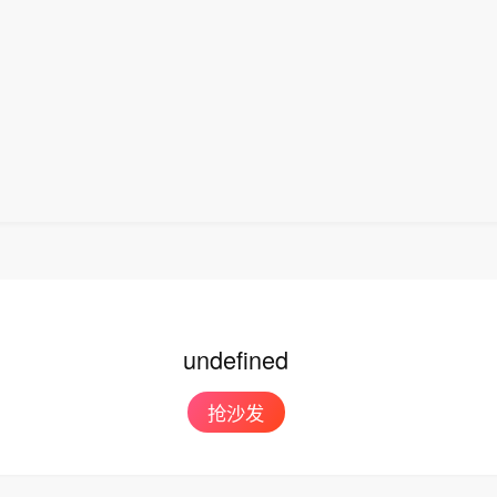
、阻塞性睡眠呼吸暂停。替尔泊肽是GLP - 1R/GIPR
其中下周一至下周五分别到期630亿元、465亿元、50
同比下降16.00%；归属于上市公司股东的净利润6987
球无仿制药上市，2025年全球销售额约365.07亿美
10亿元。此外，下周五将有10000亿元182天期买断
长11.86%；归属于上市公司股东的扣除非经常性损益
国内首家提出上市许可申请的企业。药品上市及销售存
.55万元，同比增长12.51%。基本每股收益0.70元。营
提醒投资者注意风险。
因境外部分在建项目进入竣工结算阶段，新承接项目处
段，本期认列收入减少。
undefined
抢沙发