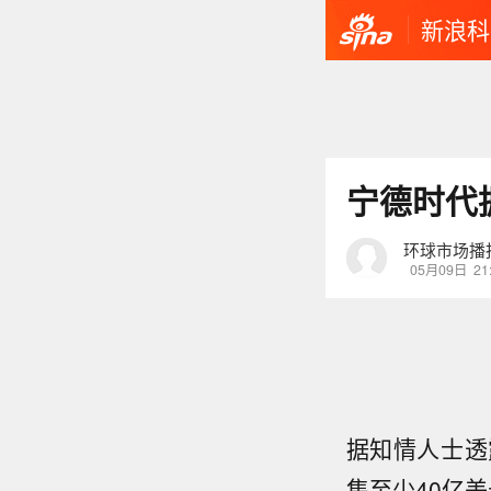
新浪科
宁德时代
环球市场播
05月09日
21
据知情人士透
集至少40亿