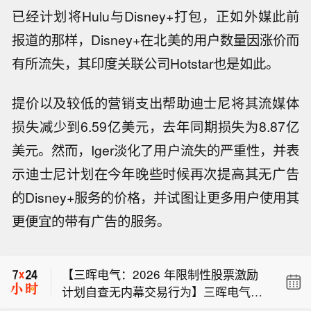
已经计划将Hulu与Disney+打包，正如外媒此前
报道的那样，Disney+在北美的用户数量因涨价而
有所流失，其印度关联公司Hotstar也是如此。
提价以及较低的营销支出帮助迪士尼将其流媒体
损失减少到6.59亿美元，去年同期损失为8.87亿
美元。然而，Iger淡化了用户流失的严重性，并表
示迪士尼计划在今年晚些时候再次提高其无广告
的Disney+服务的价格，并试图让更多用户使用其
【北京利尔：回复向特定对象发行股票
更便宜的带有广告的服务。
审核问询函并更新申请文件】北京利尔
据上交所官网，云深处科技股份有限公
公告称，公司于7月21日收到深交所关
司科创板IPO审核状态变更为“已问询”。
于向特定对象发行股票的审核问询函。
【三晖电气：2026 年限制性股票激励
公司已会同相关中介机构对问询问题逐
计划自查无内幕交易行为】三晖电气公
项回复，更新了募集说明书等申请文
【北京利尔：回复向特定对象发行股票
告称，公司于 2026 年 7 月 20 日审议