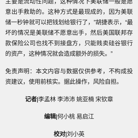
主要是流动性问题，这种情况下美联储一般是愿
意出手救助的。这种方式是最现成的，因为美联
储一秒钟就可以把钱划给银行了，”胡捷表示，“最
坏的情况是美联储不愿意出手，然后美国联邦存
款保险公司也找不到接盘方，只能贱卖硅谷银行
的资产，这种情况就会造成额外的损失。”
免责声明：本文内容与数据仅供参考，不构成投
资建议，使用前核实。据此操作，风险自担。
记者|
李孟林 李沛沛 姚亚楠 宋钦章
美国法院颁布禁令，阻止特朗普冻结风
编辑|
何小桃 易启江
电许可的举措。
斯伦贝谢：斯伦贝谢与Equinor（挪威
校对|
刘小英
国家石油）签署挪威大陆架多年度增产