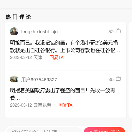
热门评论
fengzhixinshi_cjn
52
明抢而已。我没记错的画，有个潘小哥2亿美元捐
款就是出自硅谷银行。上市公司存款也在硅谷银
行。美国精英摊牌了，不装了，就抢~！怎么滴
2023-03-12
天津
回复TA
吧？
35
用户6975469327
明摆着美国政府露出了强盗的面目！先收一波再
看…
2023-03-12
云南昆明
回复TA