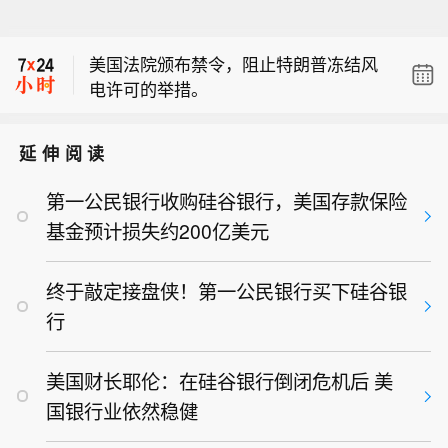
【以色列行政羁押巴勒斯坦未成年人数
作业协议。
量大幅增加】总台记者当地时间6日获
美国法院颁布禁令，阻止特朗普冻结风
悉，最新数据显示，在以色列被行政羁
电许可的举措。
押的巴勒斯坦未成年人数量在过去约一
斯伦贝谢：斯伦贝谢与Equinor（挪威
年间出现大幅增加。据以色列反对儿童
国家石油）签署挪威大陆架多年度增产
拘留的家长组织从以色列监狱管理局获
延伸阅读
作业协议。
取的数据，在以色列被行政羁押的巴勒
斯坦未成年人人数已从2025年1月的10
第一公民银行收购硅谷银行，美国存款保险
3人增至2026年3月的191人。其中，被
基金预计损失约200亿美元
羁押时间超过一年的巴勒斯坦未成年人
数量增幅尤为显著，从2025年3月的6人
终于敲定接盘侠！第一公民银行买下硅谷银
激增至2026年3月的50人。所谓“行政羁
押”，是指以色列军警在不宣布指控、不
行
对涉案人员进行审判的情况下实施长期
扣押的争议性做法。但以方一直宣称，
美国财长耶伦：在硅谷银行倒闭危机后 美
这种做法是为了应对紧迫的安全威胁。
国银行业依然稳健
由于在此类案件中，以方往往不对被扣
押者透露具体涉嫌罪名，且相关证据均