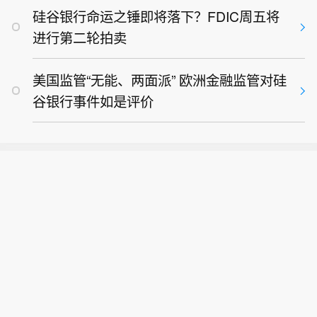
在不公开诉讼中呈交，因此长期遭到各
硅谷银行命运之锤即将落下？FDIC周五将
界的广泛指责。数据显示，行政羁押已
进行第二轮拍卖
逐渐成为以方关押巴勒斯坦未成年人的
主要手段。在2025年初，被以方扣押的
美国监管“无能、两面派” 欧洲金融监管对硅
巴勒斯坦未成年人中约有三分之一处于
谷银行事件如是评价
行政羁押状态；而到2026年3月，这一
比例已上升至接近半数。以色列监狱管
理局的统计数据表明，目前共有3198名
巴勒斯坦人被行政羁押，其中绝大多数
来自约旦河西岸，且该数据未包含在加
沙地带冲突中被以军扣押并归类为“非法
战斗人员”的巴勒斯坦人。（央视新闻）