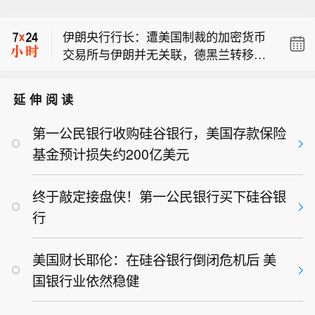
【黑海遇袭商船停靠土耳其港口】当地
时间3日，与土耳其相关的商船“娜代日
伊朗央行行长：遭美国制裁的加密货币
达”号从俄罗斯黑海港口新罗西斯克港起
交易所与伊朗并无关联，德黑兰转移的
航后遭到无人机袭击，多名船员受伤。
泽连斯基：冲突结束后，乌克兰将获得
资金仍处于本国掌控之下。
土耳其方面对商船在黑海海域遇袭已表
来自美国的 “力度极强” 的安全保障。
示严重关切，警告说俄乌冲突影响外溢
延伸阅读
【黑海遇袭商船停靠土耳其港口】当地
正威胁民用航运和地区稳定。8月8日，
时间3日，与土耳其相关的商船“娜代日
在黑海遭到无人机袭击、船体受损的商
第一公民银行收购硅谷银行，美国存款保险
达”号从俄罗斯黑海港口新罗西斯克港起
船“娜代日达”号停靠在土耳其萨姆松
基金预计损失约200亿美元
航后遭到无人机袭击，多名船员受伤。
港。
土耳其方面对商船在黑海海域遇袭已表
示严重关切，警告说俄乌冲突影响外溢
终于敲定接盘侠！第一公民银行买下硅谷银
正威胁民用航运和地区稳定。8月8日，
行
在黑海遭到无人机袭击、船体受损的商
船“娜代日达”号停靠在土耳其萨姆松
美国财长耶伦：在硅谷银行倒闭危机后 美
港。
国银行业依然稳健