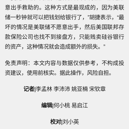
意出手救助的。这种方式是最现成的，因为美联
储一秒钟就可以把钱划给银行了，”胡捷表示，“最
坏的情况是美联储不愿意出手，然后美国联邦存
款保险公司也找不到接盘方，只能贱卖硅谷银行
的资产，这种情况就会造成额外的损失。”
免责声明：本文内容与数据仅供参考，不构成投
资建议，使用前核实。据此操作，风险自担。
记者|
李孟林 李沛沛 姚亚楠 宋钦章
编辑|
何小桃 易启江
泽连斯基：冲突结束后，乌克兰将获得
校对|
刘小英
来自美国的 “力度极强” 的安全保障。