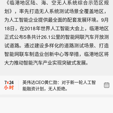
《临港地区陆、海、空无人系统综合示范区规
划》，率先打造无人系统测试场景全覆盖地区，
为人工智能企业提供最全面的配套发展环境。9月
18日，在2018年世界人工智能大会上，临港地区
正式公布5条共计26.1公里的智能网联汽车开放测
试道路。通过建设多样化的道路测试场景、打造
智能网联车制造业创新中心等举措，临港地区将
【OpenAI回购70亿美元员工股份】Op
大力推动智能汽车产业实现突破式发展。
enAI已回购员工约70亿美元的公司股
英伟达CEO黄仁勋：人工智能实验室及
份，为未来可能登陆华尔街进行首次公
AI初创企业存在算力需求。
开募股（IPO）做准备。两名知情人士
英伟达CEO黄仁勋：对于新一轮人工智
表示，OpenAI此次要约收购并未寻求外
能融资计划，无人拒绝。
部投资者参与，而是直接从现任和前员
【OpenAI回购70亿美元员工股份】Op
工手中回购股份。此次交易对这家AI初
enAI已回购员工约70亿美元的公司股
创公司的估值达到8520亿美元，与其最
英伟达CEO黄仁勋：人工智能实验室及
份，为未来可能登陆华尔街进行首次公
近一轮融资中的估值保持一致。过去，
AI初创企业存在算力需求。