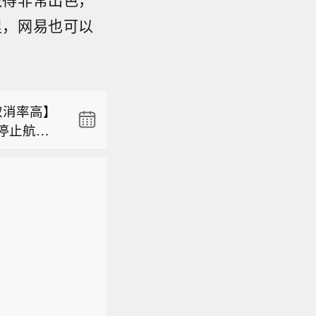
里，网易也可以
东方电气
，目前正
日9时，交
豚”（强台
取消率高】
向约520
起停止航班
向偏西方
东方电气
动态和影
，目前正
航班集中
日9时，交
航、南
豚”（强台
天，截止时
向约520
知，旅客
向偏西方
央气象台8
5公里的速
到福建福鼎