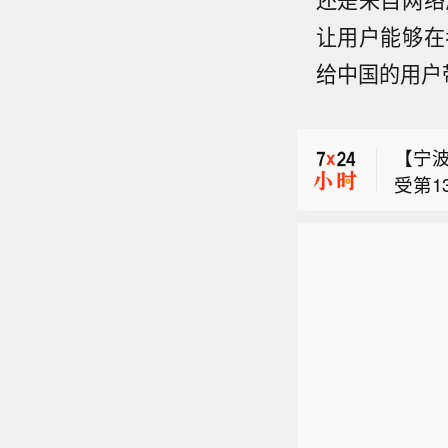
让用户能够在
【中
给中国的用户
集团
【交
接受
通运输
【宁
风级）
受第1
公里的
【中
运行
向移
集团
响情
【交
接受
于宁
通运输
航、
风级）
间参
公里的
可留
向移
月8日
度向
一带