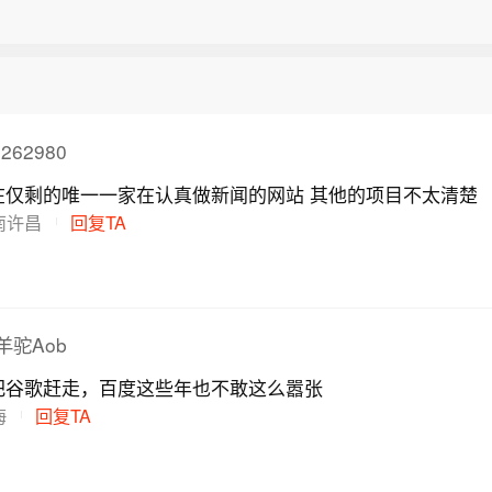
262980
网易新闻是现在仅剩的唯一一家在认真做新闻的网站 其他的项目不太清楚
南许昌
回复TA
羊驼Aob
把谷歌赶走，百度这些年也不敢这么嚣张
海
回复TA