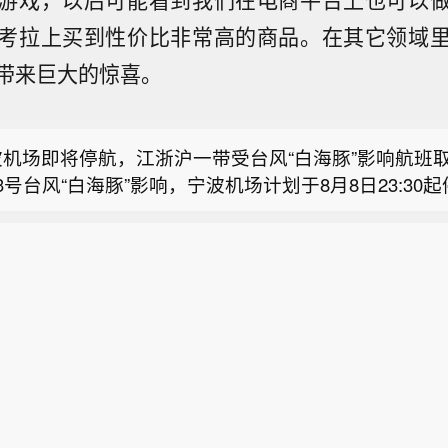
考拉上买到性价比非常高的商品。在其它领域
国东方电气集团原党组副书记、董事宋致远被查】中国
带来巨大的惊喜。
有限公司原党组副书记、董事宋致远涉嫌严重违纪违法
通运输部启动台风二级防御响应】据交通运输部，8月8
中央纪委国家监委纪律审查和监察调查。（央视新闻）
部将台风防御响应提升至二级。今年第13号台风“白海
波机场即将停航，江浙沪一带受台风“白海豚”影响航班
的中心今天（8日）9点钟位于距离浙江省温州市偏东方
3号台风“白海豚”影响，宁波机场计划于8月8日23:30
东海南部海面上，预计将以每小时10—15公里的速度
国东方电气集团原党组副书记、董事宋致远被查】中国
，8月9日全天继续停航，后续恢复运行时间将根据台风
动，强度变化不大或略有增强。
有限公司原党组副书记、董事宋致远涉嫌严重违纪违法
况另行公告。界面新闻从各航司获悉，目前受台风影响
通运输部启动台风二级防御响应】据交通运输部，8月8
中央纪委国家监委纪律审查和监察调查。（央视新闻）
波、温州、台州、杭州、上海一带。目前包括国航、东
部将台风防御响应提升至二级。今年第13号台风“白海
海航、春秋航空、吉祥航空等航司均针对8月7日(含当
的中心今天（8日）9点钟位于距离浙江省温州市偏东方
考各航司公告)前购买的客票发布了航班免手续费退改通
东海南部海面上，预计将以每小时10—15公里的速度
意相关航司App消息，选择取消或变更至相近航班。中
动，强度变化不大或略有增强。
06时发布台风橙色预警，预计“白海豚”将以每小时10-1
西偏北方向移动，将于9日夜间至10日早晨在浙江舟山
沿海登陆。