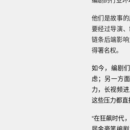
他们是故事的
要经过导演、
链条后端影响
得署名权。
如今，编剧
虑
；
另一方
力，长视频进
这些压力都直
“
在狂飙时代
届金豪笔编剧