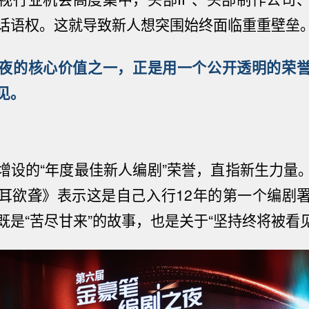
话语权。这就导致新人想突围始终面临
重
重壁垒
夜的核心价值之一，正是用一个公开透明的
荣
见。
增设的
“
年度最佳新人编剧
”
荣誉，直指新生力量
耳欲聋》表示这是自己入行
12
年的第一个编剧
既是
“
苦尽甘来
”
的故事，也是关于
“
坚持终将被看