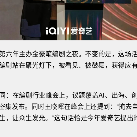
第六年主办金豪笔编剧之夜。不变的是，这场
编剧站在聚光灯下，被看见、被
鼓舞
，获得应
同：
在
编剧行业峰会
上
，议题覆盖
AI
、出海、
密集发布。同时王晓晖在峰会上还提到：
“
掩去
生，让众生发光。
”
这句话恰是今年爱奇艺提出