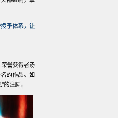
。
誉授予
体系，让
。
荣誉获得者
汤
署名的作品。如
见
”
的注脚。