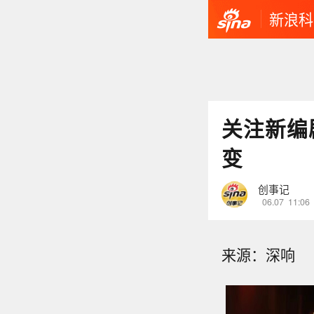
新浪科
关注新编
变
创事记
06.07
11:06
来源：深响