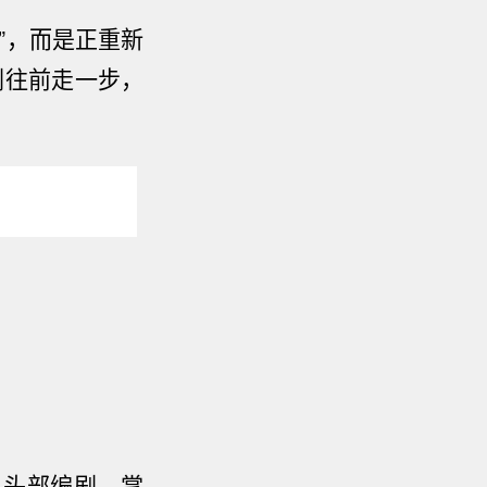
”
，而是正重新
剧往前走一步，
、头部编剧，掌