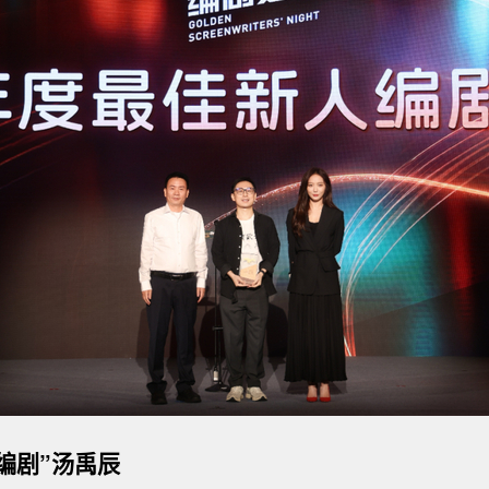
编剧
”
汤禹辰