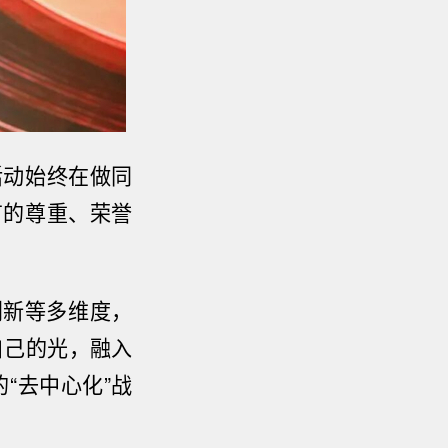
活动始终在做同
有的尊重、荣誉
创新等多维度，
自己的光，融入
的
“
去中心化
”
战