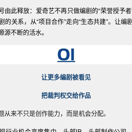
号由此释放：爱奇艺不再只做编剧的
“
荣誉授予
者
剧的关系，从
“
项目合作
”
走向
“
生态共建
”
。让编
源源不断的活水。
让更多编剧被看见
把裁判权交给作品
题从来不只是创作能力，而是机会分配。
视行业机会高度集中，头部
IP
、头部制作公司