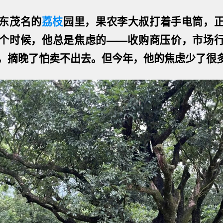
东茂名的
荔枝
园里，果农李大叔打着手电筒，
个时候，他总是焦虑的
——
收购商压价，市场
，摘晚了怕卖不出去。但今年，他的焦虑少了很