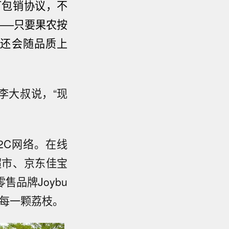
订包销协议，不
——
只要果农按
格还会随品质上
李大叔说，“现
2C网络。在线
超市、京东佳宝
品牌Joybu
每一颗荔枝。