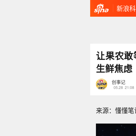
新浪科
让果农敢
生鲜焦虑
创事记
05.28
21:08
来源：懂懂笔