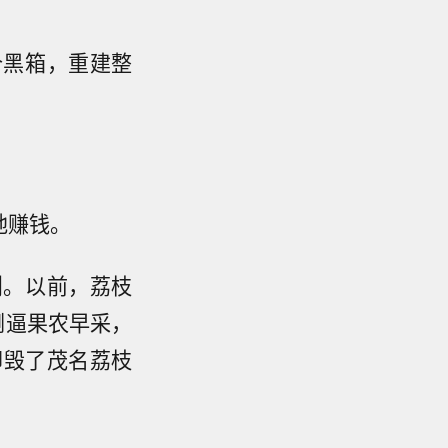
个黑箱，重建整
地赚钱。
则。以前，荔枝
倒逼果农早采，
却毁了茂名荔枝