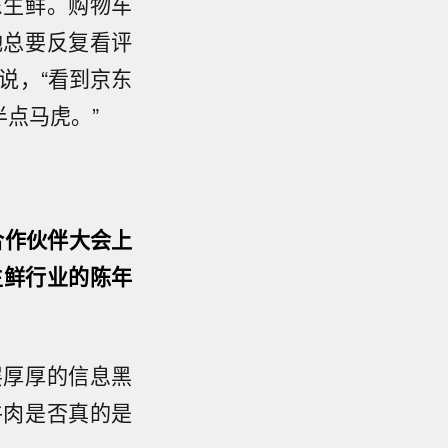
东生鲜。购物车
她总要反复看评
说，“看到京东
点马虎。”
合作伙伴大会上
生鲜行业的陈年
层厚厚的信息黑
牛肉是否真的是