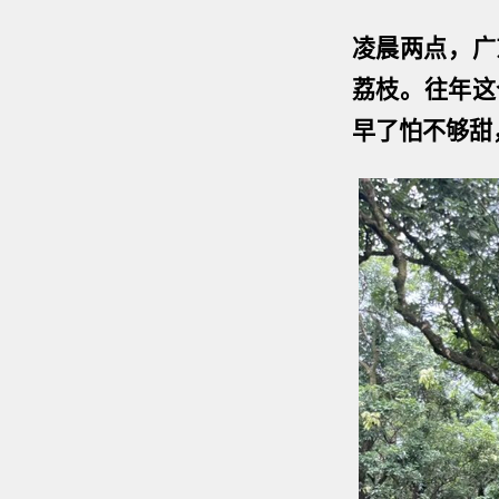
凌晨两点，广
荔枝。往年这
早了怕不够甜