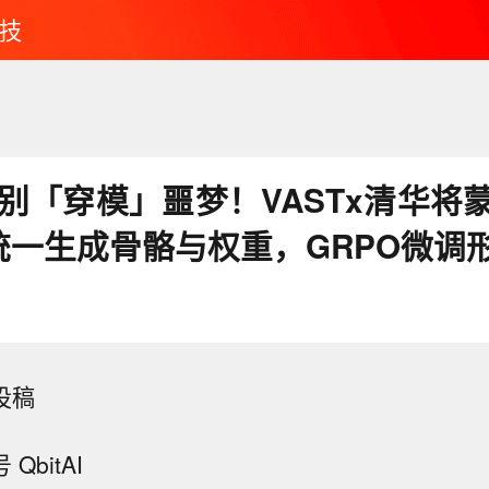
技
别「穿模」噩梦！VASTx清华将蒙
，统一生成骨骼与权重，GRPO微调
 投稿
QbitAI