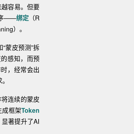
来越容易。但要
序——
绑定
（R
nning）
。
“蒙皮预测”拆
变的感知，而预
作时，经常会出
求。
作将连续的蒙皮
生成框架
Token
显著提升了AI