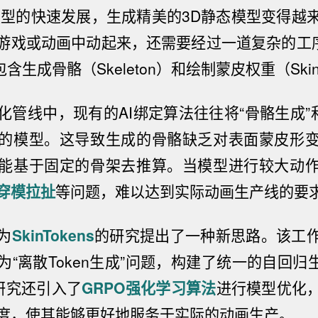
模型的快速发展，生成精美的3D静态模型变得越
游戏或动画中动起来，还需要经过一道复杂的工
包含生成骨骼
（Skeleton）
和绘制蒙皮权重
（Ski
化管线中，现有的AI绑定算法往往将“骨骼生成”和
的模型。这导致生成的骨骼缺乏对表面蒙皮形
能基于固定的骨架去推算。当模型进行较大动
穿模拉扯
等问题，难以达到实际动画生产线的要
为
SkinTokens
的研究提出了一种新思路。该工
为“离散Token生成”问题，构建了统一的自回归
研究还引入了
GRPO强化学习算法
进行模型优化，
度，使其能够更好地服务于实际的动画生产。