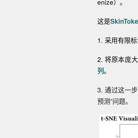
enize）
。
这是
SkinTok
1. 采用有限
2. 将原本
列
。
3. 通过这
预测”问题。