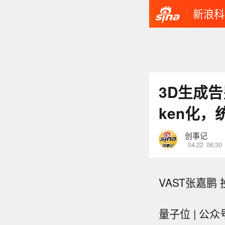
新浪科
3D生成告
ken化
创事记
04.22
06:30
VAST张嘉鹏
量子位 | 公众号 